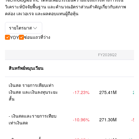
วิเคราะห์ปัจจัยพื้นฐาน และคำนวณอัตราส่วนสำคัญเกี่ยวกับสภาพ
คล่อง เลเวอเรจ และผลตอบแทนผู้ถือหุ้น

รายไตรมาส
ซ่อนแถวที่ว่าง
YOY


รายไตรมาส+รายปี
รายไตรมาส
FY2026Q2
รายปี
สินทรัพย์หมุนเวียน
เงินสด รายการเทียบเท่า
เงินสด และเงินลงทุนระยะ
-17.23
%
275.41M
2.
สั้น
- เงินสดและรายการเทียบ
-10.96
%
271.30M
-5.
เท่าเงินสด