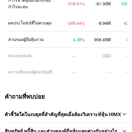
กำไรขาดทุนที่ไม่กระทบ
-518.01
%
-61.30M
532.
กำไรสะสม
ผลประโยชน์ที่ไม่ควบคุม
-249.44
%
-9.94M
42.
ส่วนของผู้ถือหุ้นรวม
4.38
%
909.45M
0.
หน่วยสกุลเงิน
--
USD
--
ความเห็นของผู้สอบบัญชี
--
--
--
คำถามที่พบบ่อย

ตัวชี้วัดใดในงบดุลที่สำคัญที่สุดเมื่อต้องวิเคราะห์หุ้น HIMX

สินทรัพย์ หนี้สิน และส่วนของผู้ถือหุ้นแตกต่างกันอย่างไร