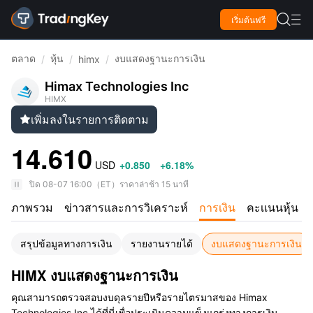

เริ่มต้นฟรี

ตลาด
หุ้น
งบแสดงฐานะการเงิน
/
/
himx
/
Himax Technologies Inc
HIMX
เพิ่มลงในรายการติดตาม

14.610
USD
+0.850
+6.18%
ปิด
08-07 16:00
（
ET
）
ราคาล่าช้า 15 นาที
ภาพรวม
ข่าวสารและการวิเคราะห์
การเงิน
คะเเนนหุ้น
สรุปข้อมูลทางการเงิน
รายงานรายได้
งบแสดงฐานะการเงิน
HIMX งบแสดงฐานะการเงิน
คุณสามารถตรวจสอบงบดุลรายปีหรือรายไตรมาสของ Himax
Technologies Inc ได้ที่นี่เพื่อประเมินความแข็งแกร่งทางการเงิน