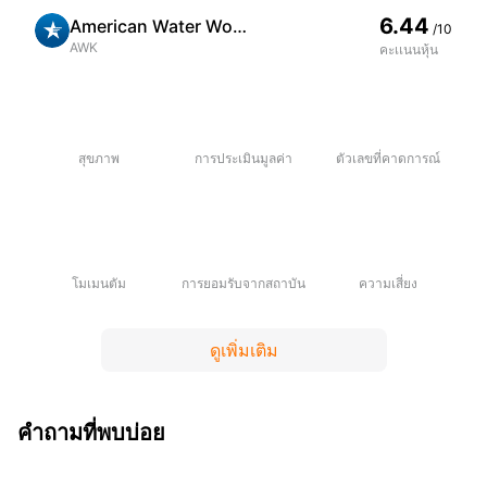
6.44
American Water Works Company Inc
/10
AWK
คะเเนนหุ้น
สุขภาพ
การประเมินมูลค่า
ตัวเลขที่คาดการณ์
โมเมนตัม
การยอมรับจากสถาบัน
ความเสี่ยง
ดูเพิ่มเติม
คำถามที่พบบ่อย