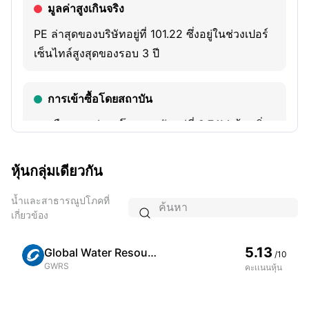
มูลค่าสูงเกินจริง
PE ล่าสุดของบริษัทอยู่ที่ 101.22 ซึ่งอยู่ในช่วงเปอร์
เซ็นไทล์สูงสุดของรอบ 3 ปี
การเข้าซื้อโดยสถาบัน
การถือครองล่าสุดโดยสถาบันอยู่ที่ 9.74M หุ้น เพิ่ม
ขึ้น 0.85% แบบไตรมาสต่อไตรมาส
หุ้นกลุ่มเดียวกัน
ถือครองโดย HACAX
น้ำและสาธารณูปโภคที่
นักลงทุนชื่อดัง HACAX ถือหุ้นตัวนี้อยู่จำนวน

เกี่ยวข้อง
288.38 หุ้น
5.13
Global Water Resources Inc
/10
GWRS
คะเเนนหุ้น
กิจกรรมการตลาดต่ำลง
บริษัทได้รับความสนใจจากนักลงทุนน้อยลง โดยมี