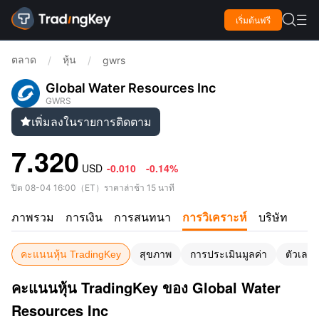

เริ่มต้นฟรี

ตลาด
หุ้น
/
/
gwrs
Global Water Resources Inc
GWRS
เพิ่มลงในรายการติดตาม

7.320
USD
-0.010
-0.14%
ปิด
08-04 16:00
（
ET
）
ราคาล่าช้า 15 นาที
ภาพรวม
การเงิน
การสนทนา
การวิเคราะห์
บริษัท
คะแนนหุ้น TradingKey
สุขภาพ
การประเมินมูลค่า
ตัวเลขท
คะแนนหุ้น TradingKey ของ Global Water
Resources Inc