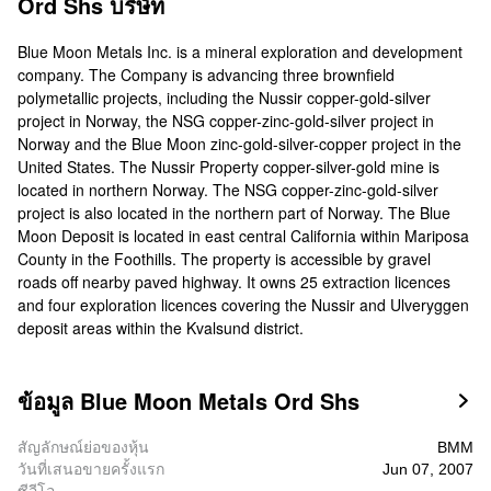
Ord Shs บริษัท
Blue Moon Metals Inc. is a mineral exploration and development
company. The Company is advancing three brownfield
polymetallic projects, including the Nussir copper-gold-silver
project in Norway, the NSG copper-zinc-gold-silver project in
Norway and the Blue Moon zinc-gold-silver-copper project in the
United States. The Nussir Property copper-silver-gold mine is
located in northern Norway. The NSG copper-zinc-gold-silver
project is also located in the northern part of Norway. The Blue
Moon Deposit is located in east central California within Mariposa
County in the Foothills. The property is accessible by gravel
roads off nearby paved highway. It owns 25 extraction licences
and four exploration licences covering the Nussir and Ulveryggen
deposit areas within the Kvalsund district.
ข้อมูล Blue Moon Metals Ord Shs

สัญลักษณ์ย่อของหุ้น
BMM
วันที่เสนอขายครั้งแรก
Jun 07, 2007