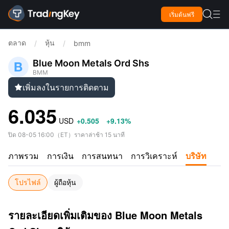

เริ่มต้นฟรี

ตลาด
หุ้น
/
/
bmm
Blue Moon Metals Ord Shs
BMM
เพิ่มลงในรายการติดตาม

6.035
USD
+0.505
+9.13%
ปิด
08-05 16:00
（
ET
）
ราคาล่าช้า 15 นาที
ภาพรวม
การเงิน
การสนทนา
การวิเคราะห์
บริษัท
โปรไฟล์
ผู้ถือหุ้น
รายละเอียดเพิ่มเติมของ Blue Moon Metals