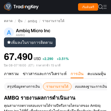

เริ่มต้นฟรี

ตลาด
หุ้น
รายงานรายได้
/
/
ambq
/
Ambiq Micro Inc
AMBQ
เพิ่มลงในรายการติดตาม

67.490
USD
+2.290
+3.51%
ปิด
08-07 16:00
（
ET
）
ราคาล่าช้า 15 นาที
ภาพรวม
ข่าวสารและการวิเคราะห์
การเงิน
คะเเนนหุ้น
สรุปข้อมูลทางการเงิน
รายงานรายได้
งบแสดงฐานะการเงิน
AMBQ รายงานผลการดำเนินงาน
คุณสามารถตรวจสอบงบรายได้รายปีหรือรายไตรมาสของ Ambiq
Micro Inc ได้ที่นี่ เพื่อทำความเข้าใจข้อมูลเชิงลึกเกี่ยวกับประสิทธิภาพ