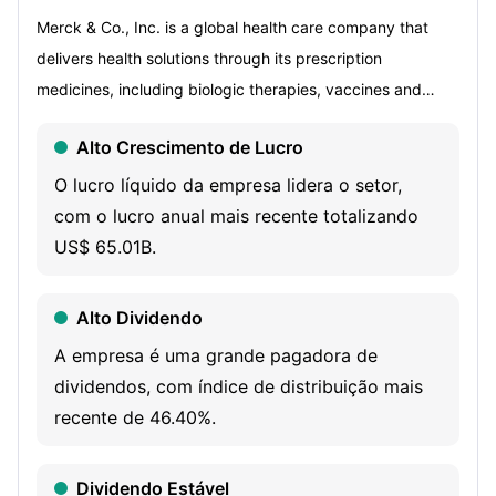
Merck & Co., Inc. is a global health care company that
delivers health solutions through its prescription
medicines, including biologic therapies, vaccines and
animal health products. Its Pharmaceutical segment
Alto Crescimento de Lucro
includes human health pharmaceutical and vaccine
products. The Company sells its human health
O lucro líquido da empresa lidera o setor,
pharmaceutical products primarily to drug wholesalers
com o lucro anual mais recente totalizando
and retailers, hospitals, government agencies and
US$ 65.01B.
managed health care providers. It sells these human
health vaccines primarily to physicians, wholesalers,
Alto Dividendo
distributors and government entities. Its Animal Health
A empresa é uma grande pagadora de
segment discovers, develops, manufactures and markets
dividendos, com índice de distribuição mais
a range of veterinary pharmaceutical and vaccine
recente de 46.40%.
products, as well as health management solutions and
services, for the prevention, treatment and control of
Dividendo Estável
disease in all livestock and companion animal species. Its