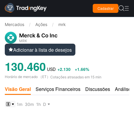

Cadastrar

Mercados
/
Ações
/
mrk
Merck & Co Inc
MRK
Adicionar à lista de desejos

130.460
USD
+2.130
+1.66%
Horário de mercado
（
ET
）
Cotações atrasadas em 15 min
Visão Geral
Serviços Financeiros
Discussões
Análises
1m
30m
1h
D