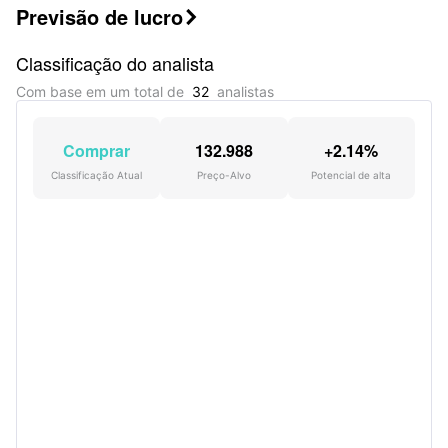
Previsão de lucro
O Super Investidor Bill Smead possui 2.47M

ações desta empresa.
Classificação do analista
Com base em um total de
32
analistas
Comprar
132.988
+2.14%
Classificação Atual
Preço-Alvo
Potencial de alta