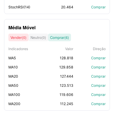
StochRSI(14)
20.464
Comprar
Média Móvel
Vender(0)
Neutro(0)
Comprar(6)
Indicadores
Valor
Direção
MA5
128.818
Comprar
MA10
129.858
Comprar
MA20
127.444
Comprar
MA50
123.513
Comprar
MA100
119.606
Comprar
MA200
112.245
Comprar