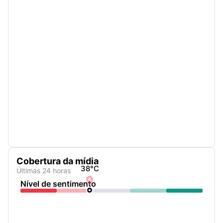
Cobertura da mídia
38
°C
Últimas 24 horas

Nível de sentimento