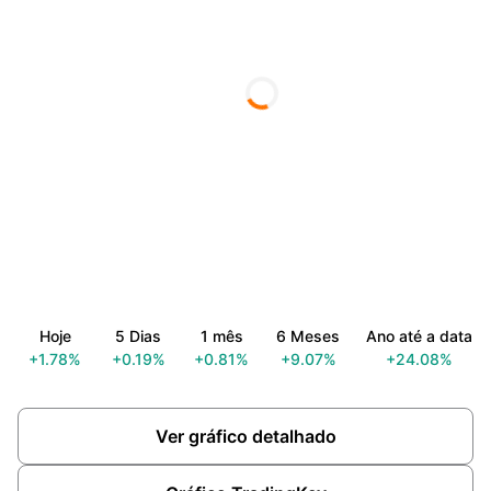
Hoje
5 Dias
1 mês
6 Meses
Ano até a data
+1.78%
+0.19%
+0.81%
+9.07%
+24.08%
Ver gráfico detalhado