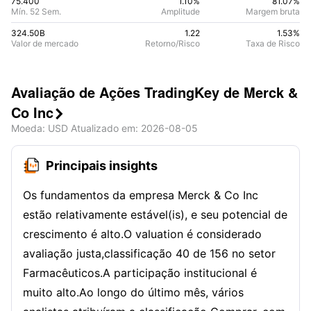
75.400
1.10%
81.07
%
Mín. 52 Sem.
Amplitude
Margem bruta
324.50B
1.22
1.53
%
Valor de mercado
Retorno/Risco
Taxa de Risco
Avaliação de Ações TradingKey de Merck &
Co Inc

Moeda
: USD
Atualizado em
:
2026-08-05
Principais insights
Os fundamentos da empresa Merck & Co Inc
estão relativamente estável(is), e seu potencial de
crescimento é alto.O valuation é considerado
avaliação justa,classificação 40 de 156 no setor
Farmacêuticos.A participação institucional é
muito alto.Ao longo do último mês, vários