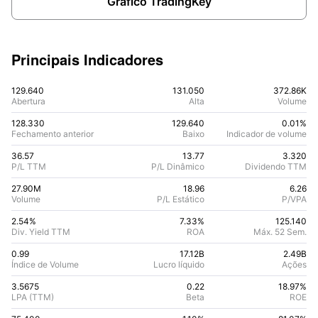
Gráfico TradingKey
Principais Indicadores
129.640
131.050
372.86K
Abertura
Alta
Volume
128.330
129.640
0.01%
Fechamento anterior
Baixo
Indicador de volume
36.57
13.77
3.320
P/L TTM
P/L Dinâmico
Dividendo TTM
27.90M
18.96
6.26
Volume
P/L Estático
P/VPA
2.54%
7.33
%
125.140
Div. Yield TTM
ROA
Máx. 52 Sem.
0.99
17.12B
2.49B
Índice de Volume
Lucro líquido
Ações
3.5675
0.22
18.97
%
LPA (TTM)
Beta
ROE