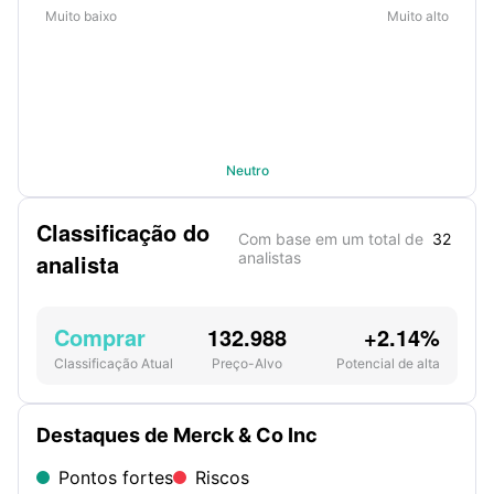
Muito baixo
Muito alto
Neutro
Classificação do
Com base em um total de
32
analista
analistas
Comprar
132.988
+2.14%
Classificação Atual
Preço-Alvo
Potencial de alta
Destaques de Merck & Co Inc
Pontos fortes
Riscos