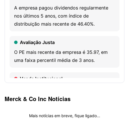
products include KEYTRUDA (pembrolizumab) injection,
A empresa pagou dividendos regularmente
for intravenous use; WELIREG (belzutifan) tablets, for oral
nos últimos 5 anos, com índice de
use; Ohtuvayre (ensifentrine) and others.
distribuição mais recente de 46.40%.
Avaliação Justa
O PE mais recente da empresa é 35.97, em
uma faixa percentil média de 3 anos.
Venda Institucional
As participações institucionais mais recentes
são de 2.01B ações, uma redução de 0.52%
Merck & Co Inc
Notícias
em relação ao trimestre anterior.
Mais notícias em breve, fique ligado...
Mantido por Bill Smead