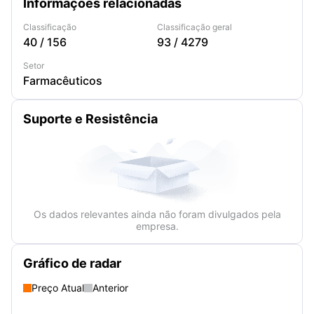
Informações relacionadas
Classificação
Classificação geral
40
/
156
93
/
4279
Setor
Farmacêuticos
Suporte e Resistência
Os dados relevantes ainda não foram divulgados pela
empresa.
Gráfico de radar
Preço Atual
Anterior