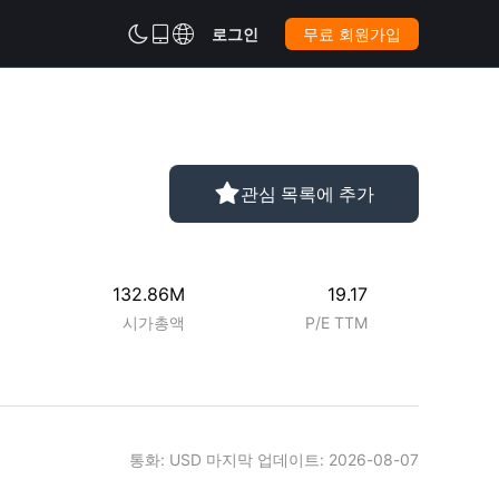



로그인
무료 회원가입

관심 목록에 추가
132.86M
19.17
시가총액
P/E TTM
통화
: USD
마지막 업데이트
:
2026-08-07