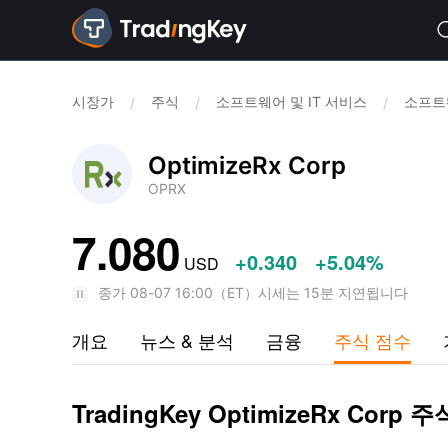
시장가
주식
소프트웨어 및 IT 서비스
소프트웨
/
/
/
OptimizeRx Corp
OPRX
7.080
+0.340
+5.04%
USD
종가
08-07 16:00
（
ET
）
시세는 15분 지연됩니다
개요
뉴스 & 분석
금융
주식 점수
TradingKey OptimizeRx Corp 