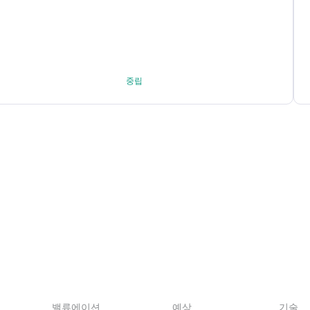
중립
밸류에이션
예상
기술