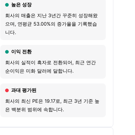
Activation Platform (DAAP) and Micro-
높은 성장
Neighborhood Targeting (MNT) to deliver
회사의 매출은 지난 3년간 꾸준히 성장해왔
timely, relevant, and hyper-local engagement.
으며, 연평균 53.00%의 증가율을 기록했습
Its DAAP generates dynamic audiences with
니다.
predictive analytics via machine learning
methods. MNT creates consumer audiences
이익 전환
using a privacy-first process. Its principal
solutions include Audience Development:
회사의 실적이 흑자로 전환되어, 최근 연간
DAAP and MNT, Audience Profiling: Profiler,
순이익은 미화 달러에 달합니다.
Audience Activation and Media Execution,
Pharmacy Alerts, and Financial Messaging. Its
과대 평가된
Financial Messaging provides prescribers
회사의 최신 PE은 19.17로, 최근 3년 기준 높
visibility to branded copay offers for patients
은 백분위 범위에 속합니다.
directly within their electronic health record
(EHR) systems and electronic prescribing
기관 매도
(ERx) platforms. Its platform consists of a