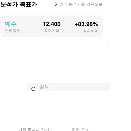
분석가 목표가
unified data intelligence technology stack,
6
명의 분석가를 기준으로
최신 기관 보유 주식 수는 15.47M주이며, 전
multiple cloud-based data warehouses, and
분기 대비 25.02% 감소했습니다.
in-house applications and application
매수
12.400
+83.98%
programming interface layers.
현재 등급
시장 활동 감소
목표 가격
상승 여력
회사는 투자자들의 관심이 줄어들어, 최근
20일간 회전율이 -0.35입니다.

기관 투자자 인지도
위험 요소