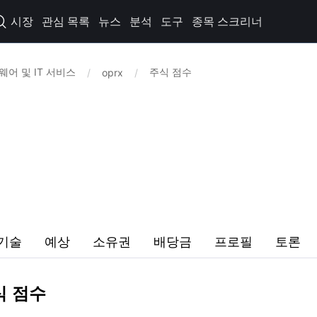
시장
관심 목록
뉴스
분석
도구
종목 스크리너

어 및 IT 서비스
주식 점수
/
oprx
/
기술
예상
소유권
배당금
프로필
토론
주식 점수