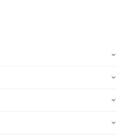



