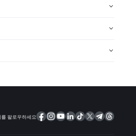



를 팔로우하세요