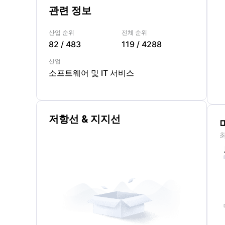
관련 정보
산업 순위
전체 순위
82
/
483
119
/
4288
산업
소프트웨어 및 IT 서비스
저항선 & 지지선
최