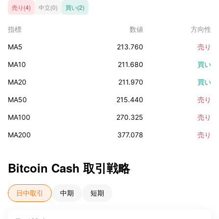
売り(4)
中立(0)
買い(2)
指標
数値
方向性
MA5
213.760
売り
MA10
211.680
買い
MA20
211.970
買い
MA50
215.440
売り
MA100
270.325
売り
MA200
377.078
売り
Bitcoin Cash
取引戦略
日中取引
中期
短期