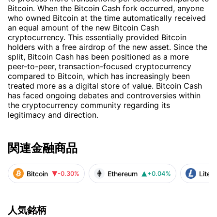
Bitcoin. When the Bitcoin Cash fork occurred, anyone
who owned Bitcoin at the time automatically received
an equal amount of the new Bitcoin Cash
cryptocurrency. This essentially provided Bitcoin
holders with a free airdrop of the new asset. Since the
split, Bitcoin Cash has been positioned as a more
peer-to-peer, transaction-focused cryptocurrency
compared to Bitcoin, which has increasingly been
treated more as a digital store of value. Bitcoin Cash
has faced ongoing debates and controversies within
the cryptocurrency community regarding its
legitimacy and direction.
関連金融商品
Bitcoin
Ethereum
Litec
-0.30%
+0.04%


人気銘柄