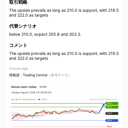
取引戦略
The upside prevails as long as 210.0 is support, with 219.5
and 222.0 as targets
代替シナリオ
below 210.0, expect 205.8 and 203.3.
コメント
The upside prevails as long as 210.0 is support, with 219.5
and 222.0 as targets
3 hours ago
情報源：Trading Central
（参考データ）