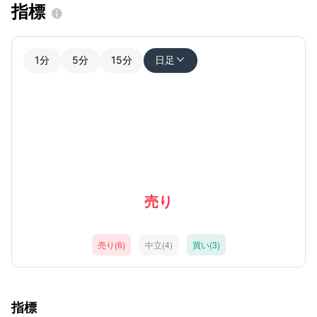
指標

1分
5分
15分
日足

売り
売り(6)
中立(4)
買い(3)
指標