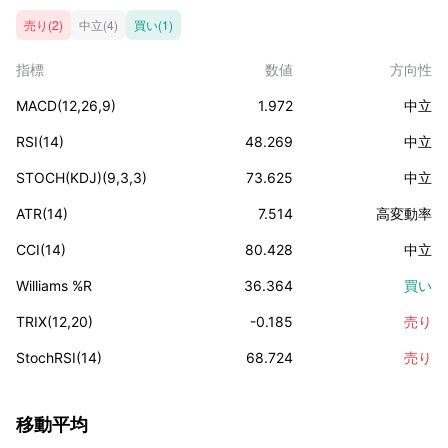
売り(2)
中立(4)
買い(1)
指標
数値
方向性
MACD(12,26,9)
1.972
中立
RSI(14)
48.269
中立
STOCH(KDJ)(9,3,3)
73.625
中立
ATR(14)
7.514
高変動率
CCI(14)
80.428
中立
Williams %R
36.364
買い
TRIX(12,20)
-0.185
売り
StochRSI(14)
68.724
売り
移動平均