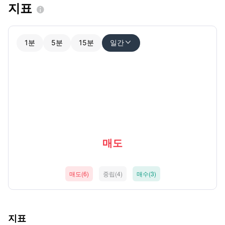
지표

1분
5분
15분
일간

매도
매도(6)
중립(4)
매수(3)
지표