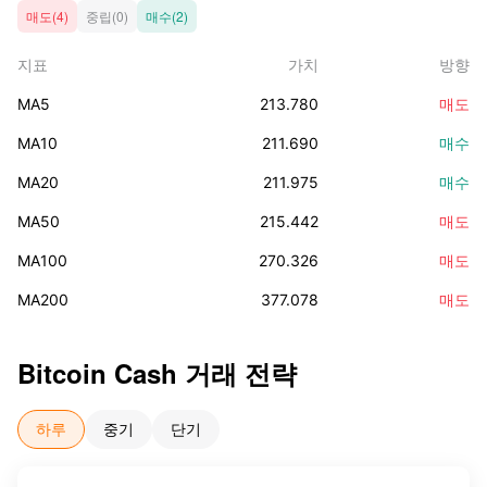
매도(4)
중립(0)
매수(2)
지표
가치
방향
MA5
213.780
매도
MA10
211.690
매수
MA20
211.975
매수
MA50
215.442
매도
MA100
270.326
매도
MA200
377.078
매도
Bitcoin Cash
거래 전략
하루
중기
단기