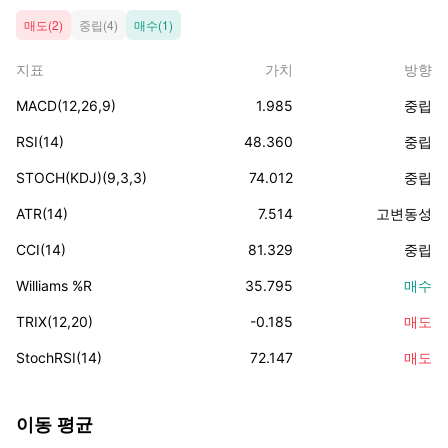
매도(2)
중립(4)
매수(1)
지표
가치
방향
MACD(12,26,9)
1.985
중립
RSI(14)
48.360
중립
STOCH(KDJ)(9,3,3)
74.012
중립
ATR(14)
7.514
고변동성
CCI(14)
81.329
중립
Williams %R
35.795
매수
TRIX(12,20)
-0.185
매도
StochRSI(14)
72.147
매도
이동 평균