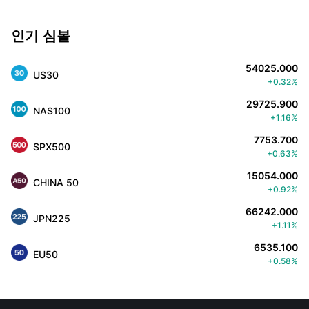
인기 심볼
54025.000
US30
+0.32%
29725.900
NAS100
+1.16%
7753.700
SPX500
+0.63%
15054.000
CHINA 50
+0.92%
66242.000
JPN225
+1.11%
6535.100
EU50
+0.58%