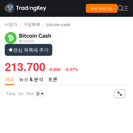

무료 회원가입

시장가
가상화폐
/
/
bitcoin-cash
Bitcoin Cash
BCHUSD
관심 목록에 추가

213.700
-0.800
-0.37%
개요
뉴스 & 분석
토론

Time
1m
15m
D