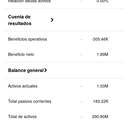
Relación deuda-activos
--
0.00%
Cuenta de 

resultados
Beneficios operativos
--
-305.46K
Beneficio neto
--
1.89M
Balance general

Activos actuales
--
1.03M
Total pasivos corrientes
--
183.22K
Total de activos
--
290.80M