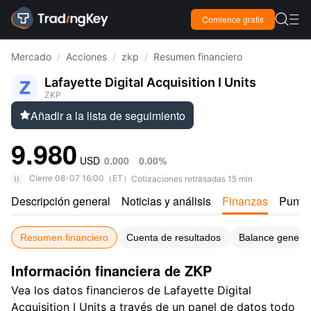

Comience gratis

Mercado
/
Acciones
/
zkp
/
Resumen financiero
Lafayette Digital Acquisition I Units
ZKP
Añadir a la lista de seguimiento

9.980
USD
0.000
0.00%
Cierre
08-07 16:00
（
ET
）
Cotizaciones retrasadas 15 min
Descripción general
Noticias y análisis
Finanzas
Puntu
Resumen financiero
Cuenta de resultados
Balance general
Información financiera de ZKP
Vea los datos financieros de Lafayette Digital
Acquisition I Units a través de un panel de datos todo