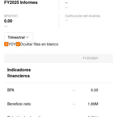
FY2025
Informes
--
--
BPA
(YoY)
Calificación del Analista
0.00
--
--

Trimestral
YOY
Ocultar filas en blanco


Trimestral+Anual
Trimestral
FY2026Q1
Anual
Indicadores 
financieros
BPA
--
0.05
Beneficio neto
--
1.89M