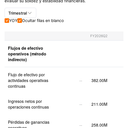
evaluar su solidez y estabilidad financieras.

Trimestral
YOY
Ocultar filas en blanco


Trimestral+Anual
Trimestral
FY2026Q2
Anual
Flujos de efectivo 
operativos (método 
indirecto)
Flujo de efectivo por 
actividades operativas 
--
382.00M
continuas
Ingresos netos por 
--
211.00M
operaciones continuas
Pérdidas de ganancias 
--
258.00M
operativas