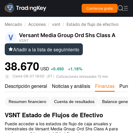

Comience gratis

Mercado
/
Acciones
/
vsnt
/
Estado de flujo de efectivo
Versant Media Group Ord Shs Class A
VSNT
Añadir a la lista de seguimiento

38.670
USD
+0.450
+1.18%
Cierre
08-07 16:00
（
ET
）
Cotizaciones retrasadas 15 min
Descripción general
Noticias y análisis
Finanzas
Puntu
Resumen financiero
Cuenta de resultados
Balance general
VSNT Estado de Flujos de Efectivo
Puede acceder a los estados de flujo de caja anuales y
trimestrales de Versant Media Group Ord Shs Class A para