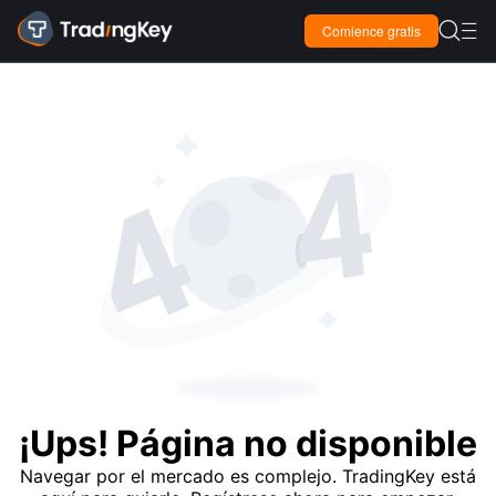

Comience gratis

¡Ups! Página no disponible
Navegar por el mercado es complejo. TradingKey está