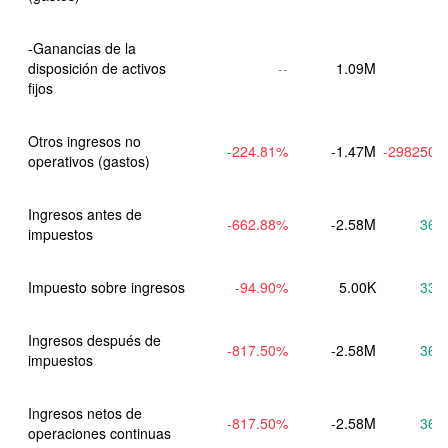
-Ganancias de la 
disposición de activos 
--
1.09M
fijos
Otros ingresos no 
-224.81
%
-1.47M
-298250.
operativos (gastos)
Ingresos antes de 
-662.88
%
-2.58M
36.
impuestos
Impuesto sobre ingresos
-94.90
%
5.00K
33.
Ingresos después de 
-817.50
%
-2.58M
36.
impuestos
Ingresos netos de 
-817.50
%
-2.58M
36.
operaciones continuas