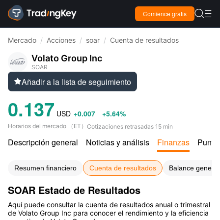

Comience gratis

Mercado
/
Acciones
/
soar
/
Cuenta de resultados
Volato Group Inc
SOAR
Añadir a la lista de seguimiento

0.137
USD
+0.007
+5.64%
Horarios del mercado
（
ET
）
Cotizaciones retrasadas 15 min
Descripción general
Noticias y análisis
Finanzas
Puntu
Resumen financiero
Cuenta de resultados
Balance general
SOAR Estado de Resultados
Aquí puede consultar la cuenta de resultados anual o trimestral
de Volato Group Inc para conocer el rendimiento y la eficiencia