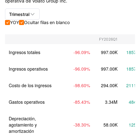
operativa de Volato Group Inc.

Trimestral
YOY
Ocultar filas en blanco


Trimestral+Anual
Trimestral
FY2026Q1
Anual
Ingresos totales
-96.09
%
997.00K
1857.
Ingresos operativos
-96.09
%
997.00K
1857.
Costo de los ingresos
-98.60
%
294.00K
2111.
Gastos operativos
-85.43
%
3.34M
484.
Depreciación, 
agotamiento y 
-38.30
%
58.00K
125.
amortización