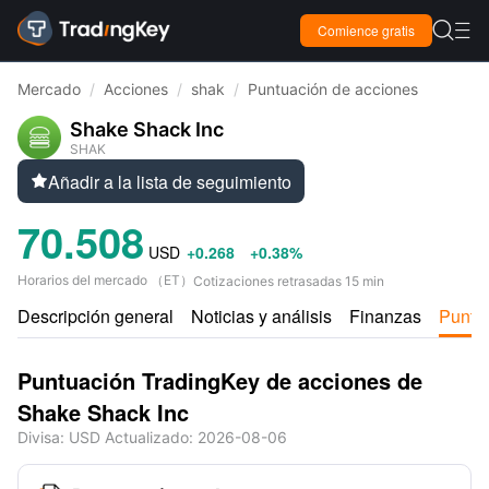

Comience gratis

Mercado
/
Acciones
/
shak
/
Puntuación de acciones
Shake Shack Inc
SHAK
Añadir a la lista de seguimiento

70.508
USD
+0.268
+0.38%
Horarios del mercado
（
ET
）
Cotizaciones retrasadas 15 min
Descripción general
Noticias y análisis
Finanzas
Puntu
Puntuación TradingKey de acciones de
Shake Shack Inc
Divisa
: USD
Actualizado
:
2026-08-06