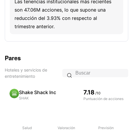
Las tenencias institucionales más recientes
son 47.06M acciones, lo que supone una
reducción del 3.93% con respecto al
trimestre anterior.
En posesión de ETHSX
El inversor estrella ETHSX posee 211.87K
Pares
acciones de este valor.
Hoteles y servicios de

entretenimiento
7.18
Shake Shack Inc
/10
SHAK
Puntuación de acciones
Salud
Valoración
Previsión