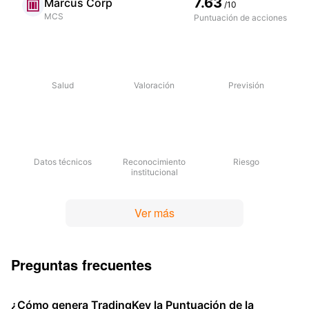
7.63
Marcus Corp
/10
MCS
Puntuación de acciones
Salud
Valoración
Previsión
Datos técnicos
Reconocimiento
Riesgo
institucional
Ver más
Preguntas frecuentes
¿Cómo genera TradingKey la Puntuación de la