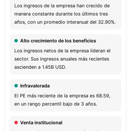
American foods. Its burger categories include
Los ingresos de la empresa han crecido de
ShackBurger, SmokeShack, Shroom Burger (a vegetarian
manera constante durante los últimos tres
burger), Shack Stack, Avocado Bacon Burger and
años, con un promedio interanual del 32.90%.
Hamburger. Its chicken products include Chicken Shack
and Chicken Bites. It also offers wines, including Shack
Alto crecimiento de los beneficios
Red, Shack White, and Shack Rose. In addition, it serves
Los ingresos netos de la empresa lideran el
Abita Root Beer, Shack-made lemonade, organic fresh
sector. Sus ingresos anuales más recientes
brewed iced tea, Fifty/Fifty, Honest Kids organic apple
ascienden a 1.45B USD.
juice and Shack2O bottled still and sparkling waters. The
Company operates in approximately 570 locations
Infravalorada
system-wide, including over 370 in 34 U.S. States and the
District of Columbia, and over 200 international locations
El PE más reciente de la empresa es 68.59,
across London, Hong Kong, Shanghai, Singapore, Mexico
en un rango percentil bajo de 3 años.
City, Istanbul, Dubai, Tokyo, Seoul and more.
Venta institucional