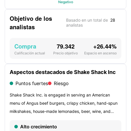
Negativo
Objetivo de los
Basado en un total de
28
analistas
analistas
Compra
79.342
+26.44%
Calificación actual
Precio objetivo
Espacio en ascenso
Aspectos destacados de Shake Shack Inc
Puntos fuertes
Riesgo
Shake Shack Inc. is engaged in serving an American
menu of Angus beef burgers, crispy chicken, hand-spun
milkshakes, house-made lemonades, beer, wine, and
more. The Company’s menu focuses on food and
Alto crecimiento
beverages, carefully crafted from a range of classic