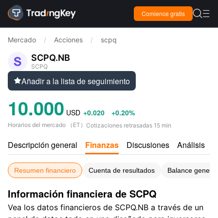

Comience gratis

Mercado
/
Acciones
/
scpq
SCPQ.NB
SCPQ
Añadir a la lista de seguimiento

10.000
USD
+0.020
+0.20%
Horarios del mercado
（
ET
）
Cotizaciones retrasadas 15 min
Descripción general
Finanzas
Discusiones
Análisis
C
Resumen financiero
Cuenta de resultados
Balance general
Información financiera de SCPQ
Vea los datos financieros de SCPQ.NB a través de un