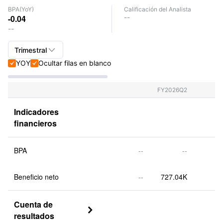
BPA
(YoY)
Calificación del Analista
-0.04
--
--

Trimestral
YOY
Ocultar filas en blanco


Trimestral+Anual
Trimestral
FY2026Q2
Anual
Indicadores 
financieros
BPA
--
--
Beneficio neto
--
727.04K
Cuenta de 

resultados