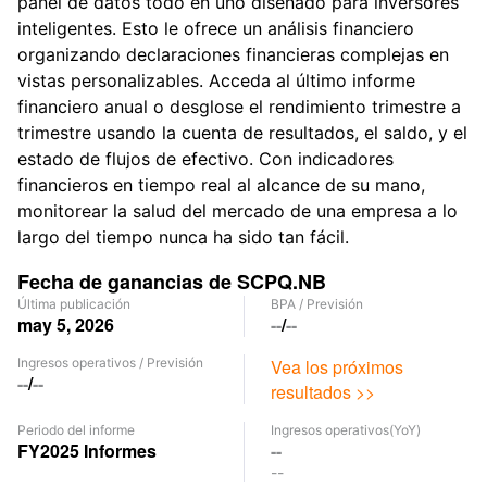
panel de datos todo en uno diseñado para inversores
inteligentes. Esto le ofrece un análisis financiero
organizando declaraciones financieras complejas en
vistas personalizables. Acceda al último informe
financiero anual o desglose el rendimiento trimestre a
trimestre usando la cuenta de resultados, el saldo, y el
estado de flujos de efectivo. Con indicadores
financieros en tiempo real al alcance de su mano,
monitorear la salud del mercado de una empresa a lo
largo del tiempo nunca ha sido tan fácil.
Fecha de ganancias de SCPQ.NB
Última publicación
BPA
/
Previsión
may 5, 2026
--
/
--
Ingresos operativos
/
Previsión
Vea los próximos
--
/
--
resultados >>
Periodo del informe
Ingresos operativos
(YoY)
FY2025
Informes
--
--