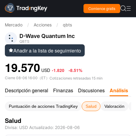

Comience gratis

Mercado
/
Acciones
/
qbts
D-Wave Quantum Inc
QBTS
Añadir a la lista de seguimiento

19.570
USD
-1.820
-8.51%
Cierre
08-06 16:00
（
ET
）
Cotizaciones retrasadas 15 min
Descripción general
Finanzas
Discusiones
Análisis
C
Puntuación de acciones TradingKey
Salud
Valoración
P
Salud
Divisa
: USD
Actualizado
:
2026-08-06