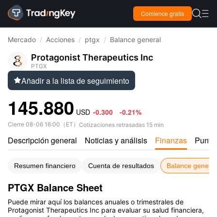

Comience gratis

Mercado
/
Acciones
/
ptgx
/
Balance general
Protagonist Therapeutics Inc
PTGX
Añadir a la lista de seguimiento

145.880
USD
-0.300
-0.21%
Cierre
08-06 16:00
（
ET
）
Cotizaciones retrasadas 15 min
Descripción general
Noticias y análisis
Finanzas
Puntu
Resumen financiero
Cuenta de resultados
Balance general
PTGX Balance Sheet
Puede mirar aquí los balances anuales o trimestrales de
Protagonist Therapeutics Inc para evaluar su salud financiera,