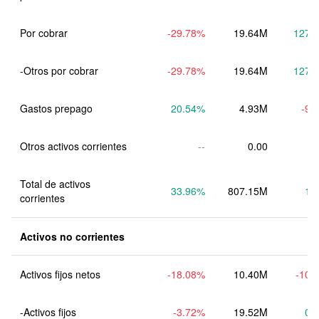
Por cobrar
-29.78
%
19.64M
127.
-Otros por cobrar
-29.78
%
19.64M
127.
Gastos prepago
20.54
%
4.93M
-9.
Otros activos corrientes
--
0.00
Total de activos 
33.96
%
807.15M
1.
corrientes
Activos no corrientes
Activos fijos netos
-18.08
%
10.40M
-10.
-Activos fijos
-3.72
%
19.52M
0.