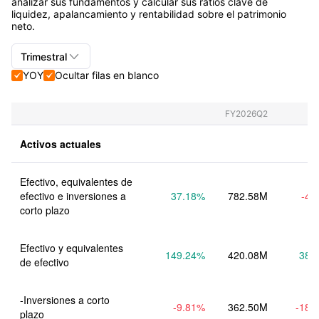
analizar sus fundamentos y calcular sus ratios clave de
liquidez, apalancamiento y rentabilidad sobre el patrimonio
neto.

Trimestral
YOY
Ocultar filas en blanco


Trimestral+Anual
Trimestral
FY2026Q2
Anual
Activos actuales
Efectivo, equivalentes de 
efectivo e inversiones a 
37.18
%
782.58M
-4.
corto plazo
Efectivo y equivalentes 
149.24
%
420.08M
38.
de efectivo
-Inversiones a corto 
-9.81
%
362.50M
-18.
plazo