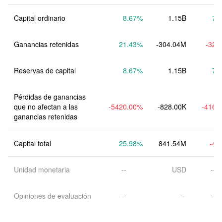
Capital ordinario
8.67
%
1.15B
7.
Ganancias retenidas
21.43
%
-304.04M
-32.
Reservas de capital
8.67
%
1.15B
7.
Pérdidas de ganancias 
que no afectan a las 
-5420.00
%
-828.00K
-416.
ganancias retenidas
Capital total
25.98
%
841.54M
-4.
Unidad monetaria
--
USD
--
Opiniones de evaluación
--
--
--