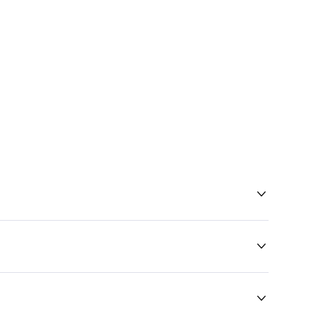


