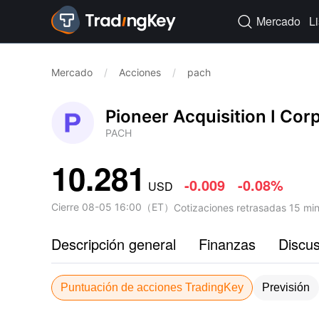
Mercado
L

Mercado
/
Acciones
/
pach
Pioneer Acquisition I Cor
PACH
10.281
-0.009
-0.08%
USD
Cierre
08-05 16:00
（
ET
）
Cotizaciones retrasadas 15 mi
Descripción general
Finanzas
Discu
Puntuación de acciones TradingKey
Previsión