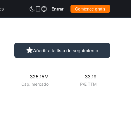
es



Entrar
Comience gratis

Añadir a la lista de seguimiento
325.15M
33.19
Cap. mercado
P/E TTM