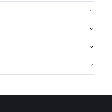



