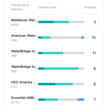
Nombre de la
Calificaciones
Analistas
empresa
Middlesex Water Co
3
MSEX
American Water Works Company Inc
15
AWK
WaterBridge Infrastructure LLC
11
WBI
WaterBridge Infrastructure LLC
8
WBI
H2O America Ord Shs
8
HTO
Essential Utilities Inc
7
WTRG