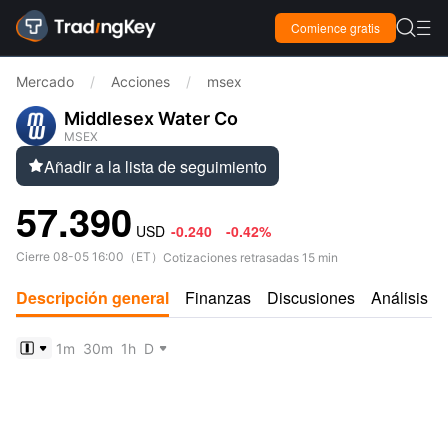

Comience gratis

Mercado
/
Acciones
/
msex
Middlesex Water Co
MSEX
Añadir a la lista de seguimiento

57.390
USD
-0.240
-0.42%
Cierre
08-05 16:00
（
ET
）
Cotizaciones retrasadas 15 min
Descripción general
Finanzas
Discusiones
Análisis
1m
30m
1h
D