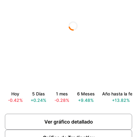
Hoy
5 Días
1 mes
6 Meses
Año hasta la fec
-0.42%
+0.24%
-0.28%
+9.48%
+13.82%
Ver gráfico detallado