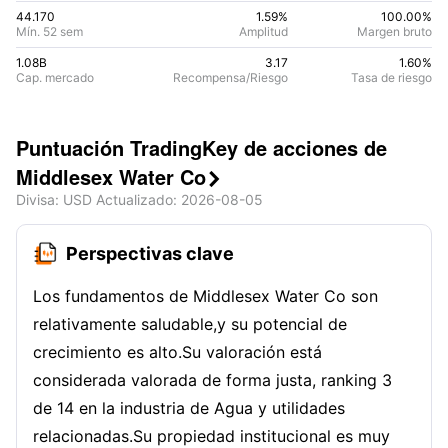
44.170
1.59%
100.00
%
Mín. 52 sem
Amplitud
Margen bruto
1.08B
3.17
1.60
%
Cap. mercado
Recompensa/Riesgo
Tasa de riesgo
Puntuación TradingKey de acciones de
Middlesex Water Co

Divisa
: USD
Actualizado
:
2026-08-05
Perspectivas clave
Los fundamentos de Middlesex Water Co son
relativamente saludable,y su potencial de
crecimiento es alto.Su valoración está
considerada valorada de forma justa, ranking 3
de 14 en la industria de Agua y utilidades
relacionadas.Su propiedad institucional es muy