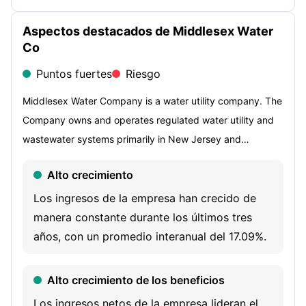
Aspectos destacados de Middlesex Water
Co
Puntos fuertes
Riesgo
Middlesex Water Company is a water utility company. The
Company owns and operates regulated water utility and
wastewater systems primarily in New Jersey and
Delaware. It also operates water and wastewater systems
Alto crecimiento
under contract on behalf of municipal and private clients,
primarily in New Jersey and Delaware. It operates through
Los ingresos de la empresa han crecido de
two segments: Regulated and Non-Regulated. The
manera constante durante los últimos tres
Regulated segment is engaged in the business of
años, con un promedio interanual del 17.09%.
collecting, treating and distributing water on a retail and
wholesale basis to residential, commercial, industrial and
Alto crecimiento de los beneficios
fire protection customers in parts of New Jersey and
Los ingresos netos de la empresa lideran el