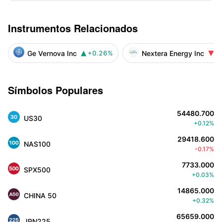
Instrumentos Relacionados
Ge Vernova Inc
Nextera Energy Inc
+0.26%
-


Símbolos Populares
54480.700
US30
+0.12%
29418.600
NAS100
-0.17%
7733.000
SPX500
+0.03%
14865.000
CHINA 50
+0.32%
65659.000
JPN225