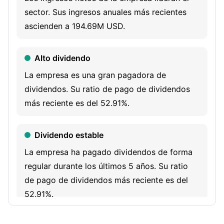
Delaware and includes Middlesex, Tidewater, Pinelands
sector. Sus ingresos anuales más recientes
Water and Southern Shores. The Non-Regulated segment
ascienden a 194.69M USD.
primarily consists of non-regulated contract services for
the operation and maintenance of municipal and private
Alto dividendo
water and wastewater systems in New Jersey and
Delaware and includes USA, USA-PA, and White Marsh.
La empresa es una gran pagadora de
Across its regulated utility systems, it serves
dividendos. Su ratio de pago de dividendos
approximately 128,000 customers.
más reciente es del 52.91%.
Dividendo estable
La empresa ha pagado dividendos de forma
regular durante los últimos 5 años. Su ratio
de pago de dividendos más reciente es del
52.91%.