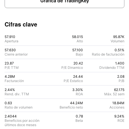
Gráfica de TradingKey
Cifras clave
57.910
58.015
95.87K
Apertura
Alto
Volumen
57.630
57.100
0.51%
Cierre anterior
Bajo
Ratio de facturación
23.87
20.42
1.400
P/E TTM
P/E Dinamico
Dividendo TTM
4.28M
24.44
2.08
Facturación
P/E Estatico
P/B
2.44%
3.30
%
62.175
Rend. div. TTM
ROA
Máx. 52 sem
0.63
44.24M
18.84M
Ratio de volumen
Beneficio neto
Acciones
2.4044
0.78
9.24
%
Beneficios por acción
Beta
ROE
últimos doce meses