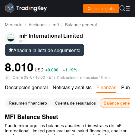

Comience gratis

Mercado
/
Acciones
/
mfi
/
Balance general
mF International Limited
MFI
Añadir a la lista de seguimiento

8.010
USD
+0.090
+1.19%
Cierre
08-07 16:00
（
ET
）
Cotizaciones retrasadas 15 min
Descripción general
Noticias y análisis
Finanzas
Puntu
Resumen financiero
Cuenta de resultados
Balance general
MFI Balance Sheet
Puede mirar aquí los balances anuales o trimestrales de mF
International Limited para evaluar su salud financiera, analizar