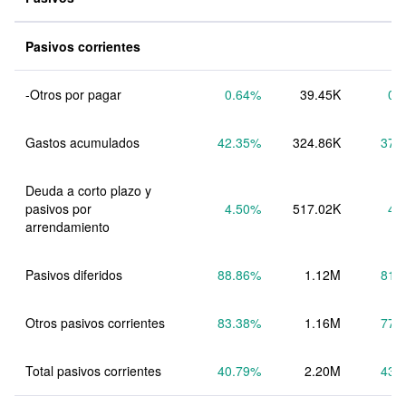
Pasivos corrientes
-Otros por pagar
0.64
%
39.45K
0.
Gastos acumulados
42.35
%
324.86K
37.
Deuda a corto plazo y 
pasivos por 
4.50
%
517.02K
4.
arrendamiento
Pasivos diferidos
88.86
%
1.12M
81.
Otros pasivos corrientes
83.38
%
1.16M
77.
Total pasivos corrientes
40.79
%
2.20M
43.