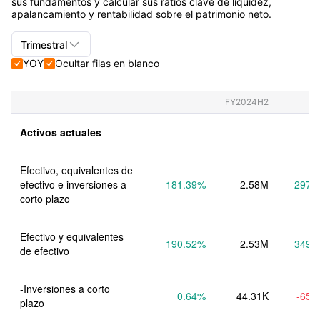
sus fundamentos y calcular sus ratios clave de liquidez,
apalancamiento y rentabilidad sobre el patrimonio neto.

Trimestral
YOY
Ocultar filas en blanco


Trimestral+Anual
Trimestral
FY2024H2
Anual
Activos actuales
Efectivo, equivalentes de 
efectivo e inversiones a 
181.39
%
2.58M
297.
corto plazo
Efectivo y equivalentes 
190.52
%
2.53M
349.
de efectivo
-Inversiones a corto 
0.64
%
44.31K
-65.
plazo