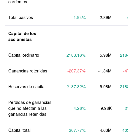
corrientes
Total pasivos
1.94
%
2.89M
4.
Capital de los 
accionistas
Capital ordinario
2183.16
%
5.98M
2184.
Ganancias retenidas
-207.37
%
-1.34M
-47.
Reservas de capital
2187.32
%
5.98M
2188.
Pérdidas de ganancias 
que no afectan a las 
4.26
%
-9.98K
21.
ganancias retenidas
Capital total
207.77
%
4.63M
403.