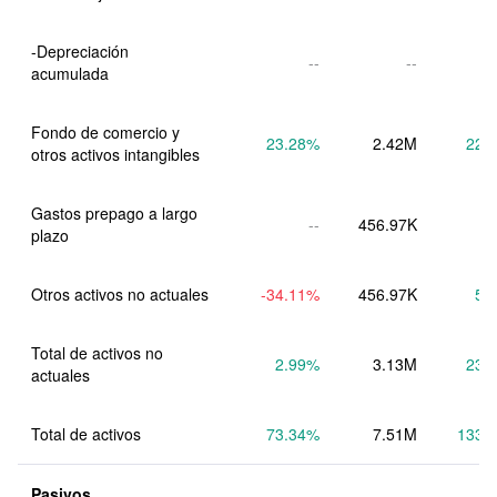
-Depreciación 
--
--
Fondo de comercio y 
23.28
%
2.42M
22.
otros activos intangibles
Gastos prepago a largo 
--
456.97K
plazo
Otros activos no actuales
-34.11
%
456.97K
5.
Total de activos no 
2.99
%
3.13M
23.
actuales
Total de activos
73.34
%
7.51M
133.
Pasivos