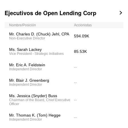
Ejecutivos de Open Lending Corp

Nombre/Posición
Accionistas
Mr. Charles D. (Chuck) Jehl, CPA
594.09K
Non-Executive Director
Ms. Sarah Lackey
85.53K
Vice President - Strategic Initiatives
Mr. Eric A. Feldstein
--
Independent Director
Mr. Blair J. Greenberg
--
Independent Director
Ms. Jessica (Snyder) Buss
--
Chairman of the Board, Chief Executive
Officer
Mr. Thomas K. (Tom) Hegge
--
Independent Director