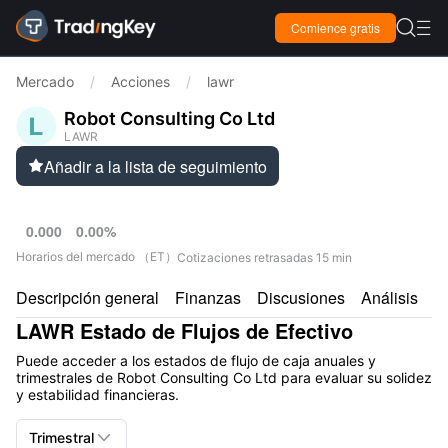

Comience gratis

Mercado
/
Acciones
/
lawr
Robot Consulting Co Ltd
LAWR
Añadir a la lista de seguimiento

0.000
0.00%
Horarios del mercado
（
ET
）
Cotizaciones retrasadas 15 min
Descripción general
Finanzas
Discusiones
Análisis
C
LAWR Estado de Flujos de Efectivo
Puede acceder a los estados de flujo de caja anuales y
trimestrales de Robot Consulting Co Ltd para evaluar su solidez
y estabilidad financieras.

Trimestral