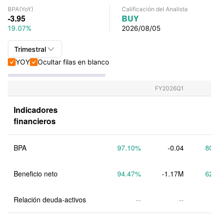
BPA
(YoY)
Calificación del Analista
-3.95
BUY
19.07%
2026/08/05

Trimestral
YOY
Ocultar filas en blanco


Trimestral+Anual
Trimestral
FY2026Q1
Anual
Indicadores 
financieros
BPA
97.10
%
-0.04
80.
Beneficio neto
94.47
%
-1.17M
62.
Relación deuda-activos
--
--