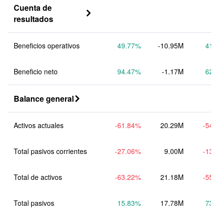
Cuenta de 

resultados
Beneficios operativos
49.77
%
-10.95M
41.
Beneficio neto
94.47
%
-1.17M
62.
Balance general

Activos actuales
-61.84
%
20.29M
-54.
Total pasivos corrientes
-27.06
%
9.00M
-13.
Total de activos
-63.22
%
21.18M
-55.
Total pasivos
15.83
%
17.78M
73.