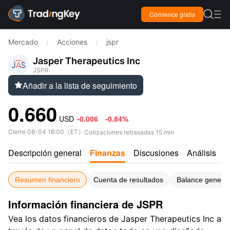

Comience gratis

Mercado
/
Acciones
/
jspr
Jasper Therapeutics Inc
JSPR
Añadir a la lista de seguimiento

0.660
USD
-0.006
-0.84%
Cierre
08-04 16:00
（
ET
）
Cotizaciones retrasadas 15 min
Descripción general
Finanzas
Discusiones
Análisis
C
Resumen financiero
Cuenta de resultados
Balance general
Información financiera de JSPR
Vea los datos financieros de Jasper Therapeutics Inc a