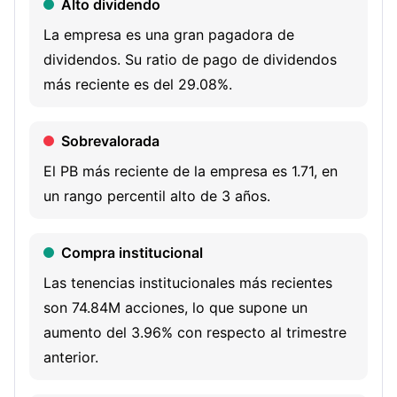
Alto dividendo
(ITS), and Logistics. Its ITS segment includes its
intermodal and dedicated trucking. Its Logistics segment
La empresa es una gran pagadora de
includes full outsource logistics solutions, transportation
dividendos. Su ratio de pago de dividendos
management services, freight consolidation, warehousing
más reciente es del 29.08%.
and fulfillment, and final mile delivery services. Logistics
also includes its brokerage business which provides third-
Sobrevalorada
party truckload, less-than-truckload (LTL), flatbed and
El PB más reciente de la empresa es 1.71, en
temperature-controlled needs. The Company’s service
un rango percentil alto de 3 años.
offerings include a full range of freight transportation and
logistics services, some of which are provided by assets
Compra institucional
the Company owns and operates, and some of which are
provided by third parties with whom it contracts. The
Las tenencias institucionales más recientes
Company serves range of industries, including retail,
son 74.84M acciones, lo que supone un
consumer products, automotive, and durable goods.
aumento del 3.96% con respecto al trimestre
anterior.