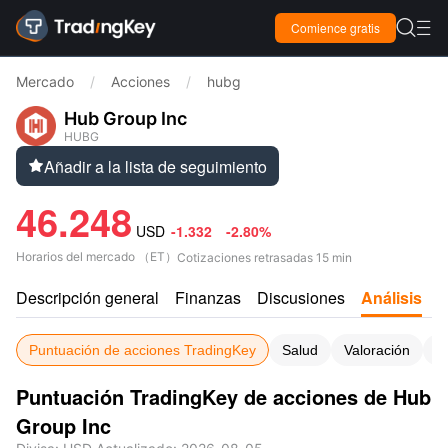

Comience gratis

Mercado
/
Acciones
/
hubg
Hub Group Inc
HUBG
Añadir a la lista de seguimiento

46.248
USD
-1.332
-2.80%
Horarios del mercado
（
ET
）
Cotizaciones retrasadas 15 min
Descripción general
Finanzas
Discusiones
Análisis
C
Puntuación de acciones TradingKey
Salud
Valoración
P
Puntuación TradingKey de acciones de Hub
Group Inc