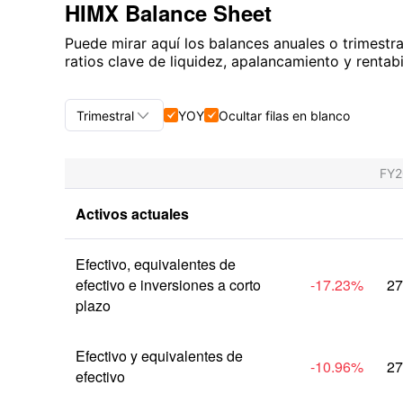
HIMX Balance Sheet
Puede mirar aquí los balances anuales o trimestra
ratios clave de liquidez, apalancamiento y rentab

Trimestral
YOY
Ocultar filas en blanco


Trimestral+Anual
FY
Trimestral
Activos actuales
Anual
Efectivo, equivalentes de 
efectivo e inversiones a corto 
-17.23
%
27
plazo
Efectivo y equivalentes de 
-10.96
%
27
efectivo