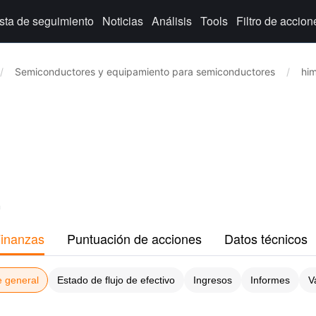
ista de seguimiento
Noticias
Análisis
Tools
Filtro de accion
/
Semiconductores y equipamiento para semiconductores
/
hi
n
inanzas
Puntuación de acciones
Datos técnicos
e general
Estado de flujo de efectivo
Ingresos
Informes
V