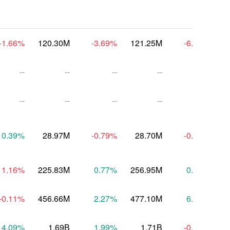
-1.66
%
120.30M
-3.69
%
121.25M
-6.51
%
1
--
--
--
--
--
--
--
--
--
--
0.39
%
28.97M
-0.79
%
28.70M
-0.80
%
11.16
%
225.83M
0.77
%
256.95M
0.37
%
2
-0.11
%
456.66M
2.27
%
477.10M
6.21
%
4
4.09
%
1.69B
1.99
%
1.71B
-0.49
%