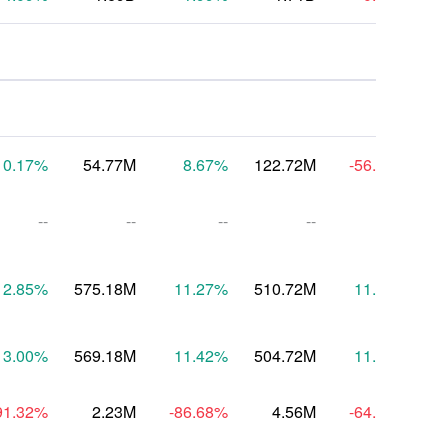
0.17
%
54.77M
8.67
%
122.72M
-56.76
%
--
--
--
--
--
12.85
%
575.18M
11.27
%
510.72M
11.18
%
5
13.00
%
569.18M
11.42
%
504.72M
11.32
%
5
91.32
%
2.23M
-86.68
%
4.56M
-64.88
%