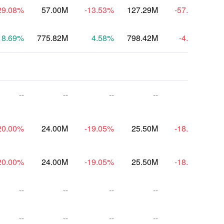
29.08
%
57.00M
-13.53
%
127.29M
-57.67
%
8.69
%
775.82M
4.58
%
798.42M
-4.78
%
6
--
--
--
--
--
20.00
%
24.00M
-19.05
%
25.50M
-18.18
%
20.00
%
24.00M
-19.05
%
25.50M
-18.18
%
--
--
--
--
--
--
--
--
--
--