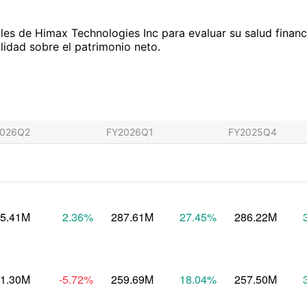
les de Himax Technologies Inc para evaluar su salud financ
ilidad sobre el patrimonio neto.
2026Q2
FY2026Q1
FY2025Q4
5.41M
2.36
%
287.61M
27.45
%
286.22M
1.30M
-5.72
%
259.69M
18.04
%
257.50M