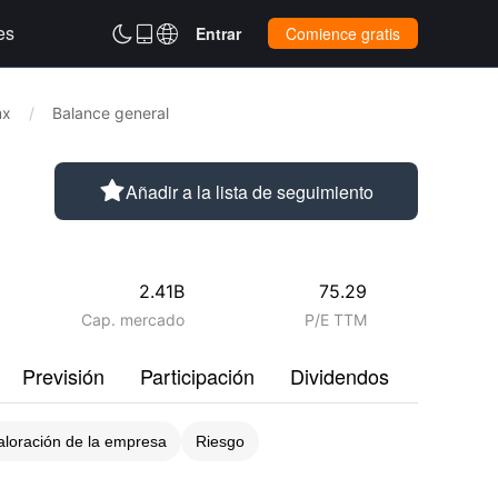
es



Entrar
Comience gratis
mx
/
Balance general

Añadir a la lista de seguimiento
2.41B
75.29
Cap. mercado
P/E TTM
Previsión
Participación
Dividendos
Perfil
aloración de la empresa
Riesgo