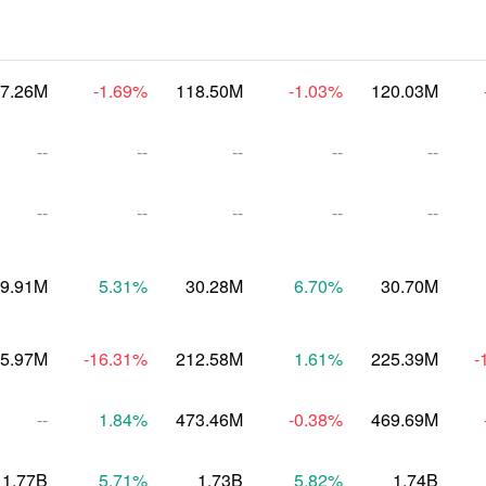
7.26M
-1.69
%
118.50M
-1.03
%
120.03M
--
--
--
--
--
--
--
--
--
--
9.91M
5.31
%
30.28M
6.70
%
30.70M
5.97M
-16.31
%
212.58M
1.61
%
225.39M
-
--
1.84
%
473.46M
-0.38
%
469.69M
1.77B
5.71
%
1.73B
5.82
%
1.74B