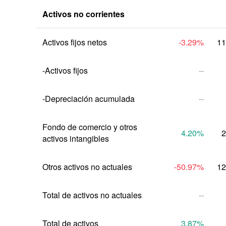
Activos no corrientes
Activos fijos netos
-3.29
%
11
-Activos fijos
--
--
Fondo de comercio y otros 
4.20
%
2
activos intangibles
Otros activos no actuales
-50.97
%
12
Total de activos no actuales
--
Total de activos
3.87
%