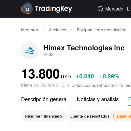
Mercado
L

Mercado
/
Acciones
/
Equipamiento tecnológico
Himax Technologies Inc
HIMX
13.800
+0.040
+0.29%
USD
Cierre
08-06 16:00
（
ET
）
Cotizaciones retrasadas 15 mi
Descripción general
Noticias y análisis
F
Resumen financiero
Cuenta de resultados
Balanc