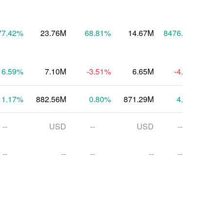
77.42
%
23.76M
68.81
%
14.67M
8476.60
%
6.59
%
7.10M
-3.51
%
6.65M
-4.12
%
1.17
%
882.56M
0.80
%
871.29M
4.52
%
9
--
USD
--
USD
--
--
--
--
--
--