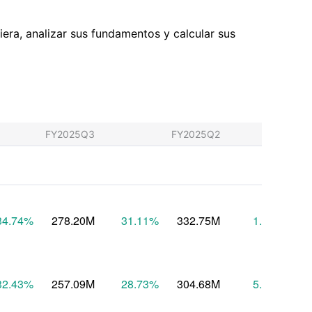
iera, analizar sus fundamentos y calcular sus
FY2025Q3
FY2025Q2
FY
34.74
%
278.20M
31.11
%
332.75M
1.29
%
2
32.43
%
257.09M
28.73
%
304.68M
5.25
%
2