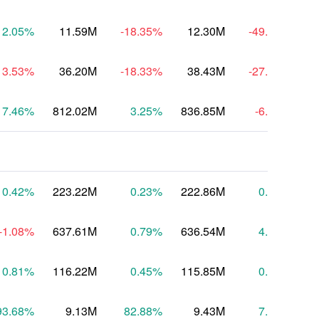
2.05
%
11.59M
-18.35
%
12.30M
-49.48
%
13.53
%
36.20M
-18.33
%
38.43M
-27.47
%
7.46
%
812.02M
3.25
%
836.85M
-6.21
%
7
0.42
%
223.22M
0.23
%
222.86M
0.33
%
2
-1.08
%
637.61M
0.79
%
636.54M
4.84
%
6
0.81
%
116.22M
0.45
%
115.85M
0.64
%
1
93.68
%
9.13M
82.88
%
9.43M
7.54
%