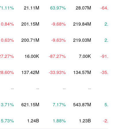
71.11
%
21.11M
63.97
%
28.07M
-64.75
%
10.84
%
201.15M
-9.68
%
219.84M
2.25
%
2
10.63
%
200.71M
-9.63
%
219.03M
2.46
%
2
27.27
%
16.00K
-87.27
%
7.00K
-91.91
%
28.60
%
137.42M
-33.93
%
134.57M
-35.67
%
1
--
--
--
--
--
13.71
%
621.15M
7.17
%
543.87M
5.54
%
5
5.73
%
1.24B
1.88
%
1.23B
-2.92
%