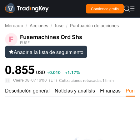

Comience gratis

Mercado
/
Acciones
/
fuse
/
Puntuación de acciones
Fusemachines Ord Shs
FUSE
Añadir a la lista de seguimiento

0.855
USD
+0.010
+1.17%
Cierre
08-07 16:00
（
ET
）
Cotizaciones retrasadas 15 min
Descripción general
Noticias y análisis
Finanzas
Puntu