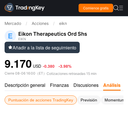

Comience gratis

Mercado
/
Acciones
/
eikn
Eikon Therapeutics Ord Shs
EIKN
Añadir a la lista de seguimiento

9.170
USD
-0.380
-3.98%
Cierre
08-06 16:00
（
ET
）
Cotizaciones retrasadas 15 min
Descripción general
Finanzas
Discusiones
Análisis
C
Puntuación de acciones TradingKey
Previsión
Momentum