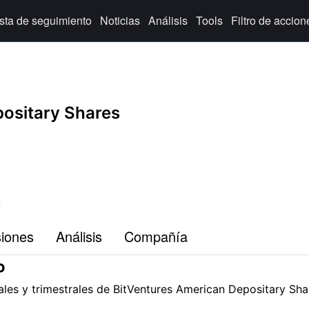
ista de seguimiento
Noticias
Análisis
Tools
Filtro de accion
ositary Shares
n
siones
Análisis
Compañía
o
les y trimestrales de BitVentures American Depositary Shar