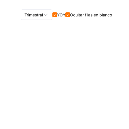

Trimestral
YOY
Ocultar filas en blanco


Trimestral+Anual
Trimestral
Anual