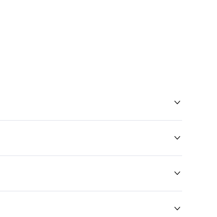



