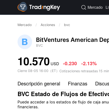
Mercado
L

Mercado
/
Acciones
/
bvc
BitVentures American Dep
BVC
10.570
-0.230
-2.13%
USD
Cierre
08-05 16:00
（
ET
）
Cotizaciones retrasadas 15 mi
Descripción general
Finanzas
Discu
BVC Estado de Flujos de Efectiv
Puede acceder a los estados de flujo de caja anua
financieras.