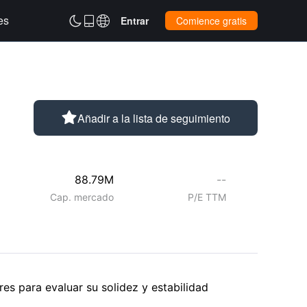
es



Entrar
Comience gratis

Añadir a la lista de seguimiento
88.79M
--
Cap. mercado
P/E TTM
es para evaluar su solidez y estabilidad