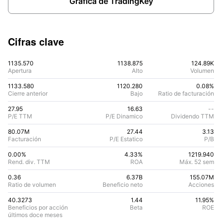
Gráfica de TradingKey
Cifras clave
1135.570
1138.875
124.89K
Apertura
Alto
Volumen
1133.580
1120.280
0.08%
Cierre anterior
Bajo
Ratio de facturación
27.95
16.63
--
P/E TTM
P/E Dinamico
Dividendo TTM
80.07M
27.44
3.13
Facturación
P/E Estatico
P/B
0.00%
4.33
%
1219.940
Rend. div. TTM
ROA
Máx. 52 sem
0.36
6.37B
155.07M
Ratio de volumen
Beneficio neto
Acciones
40.3273
1.44
11.95
%
Beneficios por acción
Beta
ROE
últimos doce meses