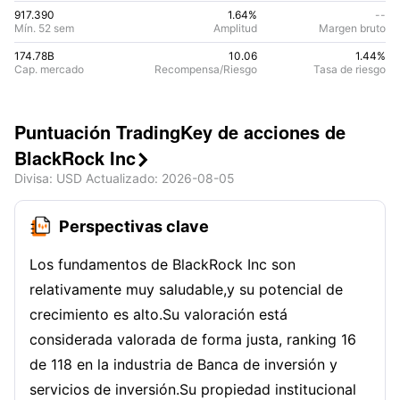
917.390
1.64%
--
Mín. 52 sem
Amplitud
Margen bruto
174.78B
10.06
1.44
%
Cap. mercado
Recompensa/Riesgo
Tasa de riesgo
Puntuación TradingKey de acciones de
BlackRock Inc

Divisa
: USD
Actualizado
:
2026-08-05
Perspectivas clave
Los fundamentos de BlackRock Inc son
relativamente muy saludable,y su potencial de
crecimiento es alto.Su valoración está
considerada valorada de forma justa, ranking 16
de 118 en la industria de Banca de inversión y
servicios de inversión.Su propiedad institucional