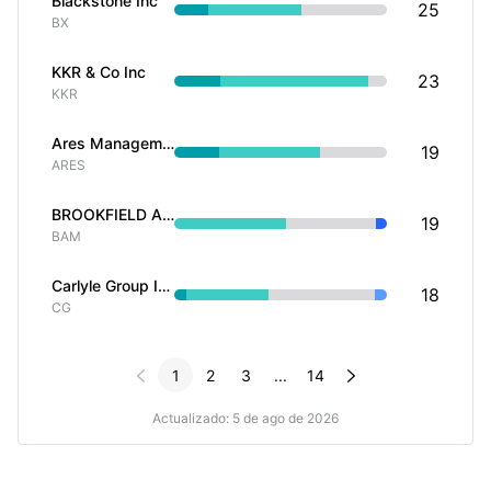
Blackstone Inc
25
BX
KKR & Co Inc
23
KKR
Ares Management Corp
19
ARES
BROOKFIELD ASSET MANAGEMENT LTD
19
BAM
Carlyle Group Inc
18
CG


1
2
3
...
14
Actualizado: 5 de ago de 2026