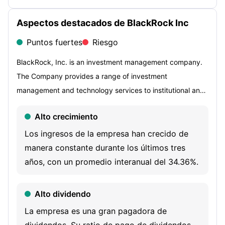
Aspectos destacados de BlackRock Inc
Puntos fuertes
Riesgo
BlackRock, Inc. is an investment management company.
The Company provides a range of investment
management and technology services to institutional and
retail clients. Its diverse platform of alpha-seeking active,
Alto crecimiento
private markets, index and cash management investment
strategies across asset classes enables the Company to
Los ingresos de la empresa han crecido de
tailor investment outcomes and asset allocation solutions
manera constante durante los últimos tres
for clients. Its product offerings include single- and multi-
años, con un promedio interanual del 34.36%.
asset portfolios investing in equities, fixed income,
alternatives, and money market instruments. Its products
Alto dividendo
are offered directly and through intermediaries in a range
La empresa es una gran pagadora de
of vehicles, including open-end and closed-end mutual