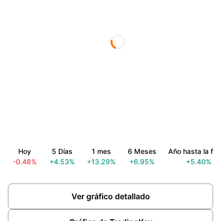
Hoy
5 Días
1 mes
6 Meses
Año hasta la fe
-0.48%
+4.53%
+13.29%
+6.95%
+5.40%
Ver gráfico detallado