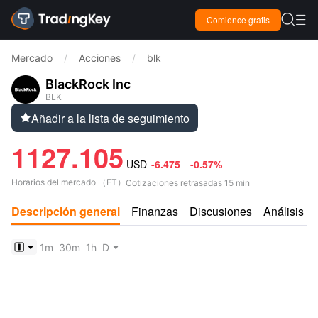

Comience gratis

Mercado
/
Acciones
/
blk
BlackRock Inc
BLK
Añadir a la lista de seguimiento

1127.105
USD
-6.475
-0.57%
Horarios del mercado
（
ET
）
Cotizaciones retrasadas 15 min
Descripción general
Finanzas
Discusiones
Análisis
1m
30m
1h
D