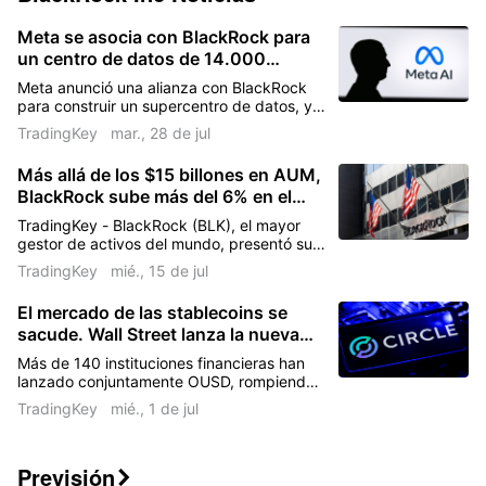
son 125.73M acciones, lo que supone una
Meta se asocia con BlackRock para
reducción del 4.03% con respecto al trimestre
un centro de datos de 14.000
anterior.
millones de dólares antes de sus
Meta anunció una alianza con BlackRock
resultados
para construir un supercentro de datos, y
el precio de sus acciones subió en lugar de
TradingKey
mar., 28 de jul
caer.
En posesión de Tom Gayner
Más allá de los $15 billones en AUM,
El inversor estrella Tom Gayner posee
BlackRock sube más del 6% en el
197.85K acciones de este valor.
pre-mercado, ¿cómo genera la ola de
TradingKey - BlackRock (BLK), el mayor
infraestructura de IA la
gestor de activos del mundo, presentó sus
'superplataforma de gestión de
resultados financieros del segundo
TradingKey
mié., 15 de jul
trimestre de 2026, superando las
activos' de Wall Street?
expectativas del mercado en varias
El mercado de las stablecoins se
métricas principales, incluidos los activos
sacude. Wall Street lanza la nueva
bajo gestión (AUM), los ingresos, los
beneficios y las entradas de fondos.
stablecoin OUSD mientras las
Más de 140 instituciones financieras han
acciones de Circle se desploman
lanzado conjuntamente OUSD, rompiendo
más de un 17% after hours.
el monopolio de Circle sobre los beneficios
TradingKey
mié., 1 de jul
y provocando una fuerte caída en el precio
de sus acciones hasta rondar los 60
dólares.
Previsión
