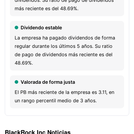
dividendos. Su ratio de pago de dividendos
funds, iShares exchange-traded funds, separate
más reciente es del 48.69%.
accounts, collective investment funds and other pooled
investment vehicles. It also offers technology services,
Dividendo estable
including the investment and risk management
technology platform, Aladdin, Aladdin Wealth, eFront, and
La empresa ha pagado dividendos de forma
Cachematrix, as well as advisory services and solutions.
regular durante los últimos 5 años. Su ratio
de pago de dividendos más reciente es del
48.69%.
Valorada de forma justa
El PB más reciente de la empresa es 3.11, en
un rango percentil medio de 3 años.
Venta institucional
Las tenencias institucionales más recientes
BlackRock Inc
Noticias