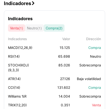
Indicadores

Indicadores
Venta(1)
Neutro(1)
Compra(2)
Indicadores
Valor
Dirección
MACD(12,26,9)
15.125
Compra
RSI(14)
65.698
Neutro
STOCH(KDJ)
85.026
Sobrecompra
(9,3,3)
ATR(14)
27.126
Baja volatilidad
CCI(14)
131.602
Compra
Williams %R
14.004
Sobrecompra
TRIX(12,20)
0.351
Venta