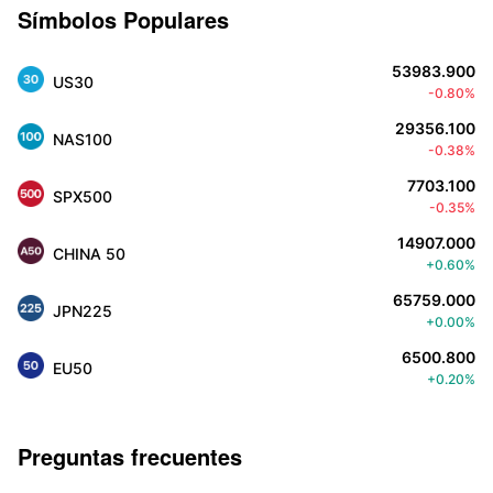
Símbolos Populares
53983.900
US30
-0.80%
29356.100
NAS100
-0.38%
7703.100
SPX500
-0.35%
14907.000
CHINA 50
+0.60%
65759.000
JPN225
+0.00%
6500.800
EU50
+0.20%
Preguntas frecuentes