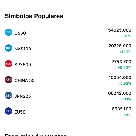
Símbolos Populares
54025.000
US30
+0.32%
29725.900
NAS100
+1.16%
7753.700
SPX500
+0.63%
15054.000
CHINA 50
+0.92%
66242.000
JPN225
+1.11%
6535.100
EU50
+0.58%