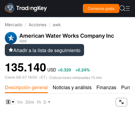

Comience gratis

Mercado
/
Acciones
/
awk
American Water Works Company Inc
AWK
Añadir a la lista de seguimiento

135.140
USD
+0.320
+0.24%
Cierre
08-07 16:00
（
ET
）
Cotizaciones retrasadas 15 min
Descripción general
Noticias y análisis
Finanzas
Puntu

1m
30m
1h
D