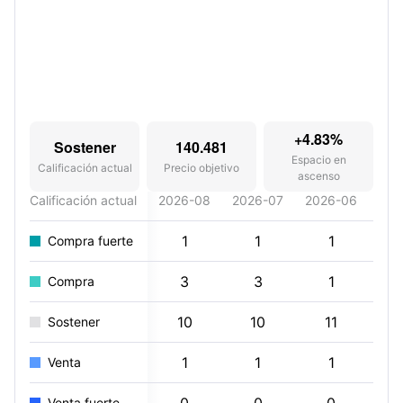
+4.83%
Sostener
140.481
Espacio en
Calificación actual
Precio objetivo
ascenso
Calificación actual
2026-08
2026-07
2026-06
202
1
1
1
Compra fuerte
3
3
1
Compra
10
10
11
Sostener
1
1
1
Venta
Venta fuerte