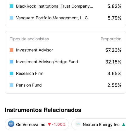
5.82%
BlackRock Institutional Trust Company, N.A.
5.79%
Vanguard Portfolio Management, LLC
Tipos de accionistas
Proporción
57.23%
Investment Advisor
32.15%
Investment Advisor/Hedge Fund
3.65%
Research Firm
2.55%
Pension Fund
Instrumentos Relacionados
Ge Vernova Inc
Nextera Energy Inc
-1.00%
+0

