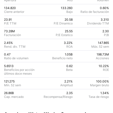
Apertura
Alto
Volumen
134.820
133.260
0.60%
Cierre anterior
Bajo
Ratio de facturación
23.91
20.58
3.310
P/E TTM
P/E Dinamico
Dividendo TTM
73.28M
25.55
2.30
Facturación
P/E Estatico
P/B
2.45%
3.22
%
147.865
Rend. div. TTM
ROA
Máx. 52 sem
0.47
1.05B
198.73M
Ratio de volumen
Beneficio neto
Acciones
5.6513
0.62
10.22
%
Beneficios por acción
Beta
ROE
últimos doce meses
121.275
2.21%
100.00
%
Mín. 52 sem
Amplitud
Margen bruto
26.86B
2.35
1.34
%
Cap. mercado
Recompensa/Riesgo
Tasa de riesgo