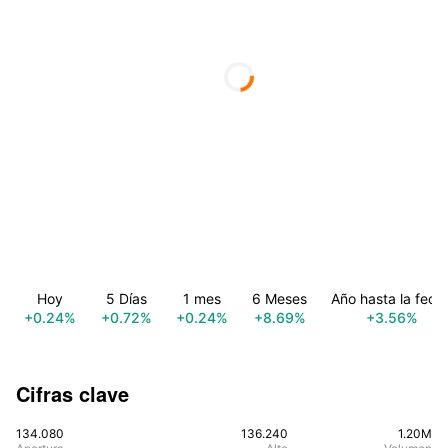
Hoy
5 Días
1 mes
6 Meses
Año hasta la fech
+0.24%
+0.72%
+0.24%
+8.69%
+3.56%
Cifras clave
134.080
136.240
1.20M