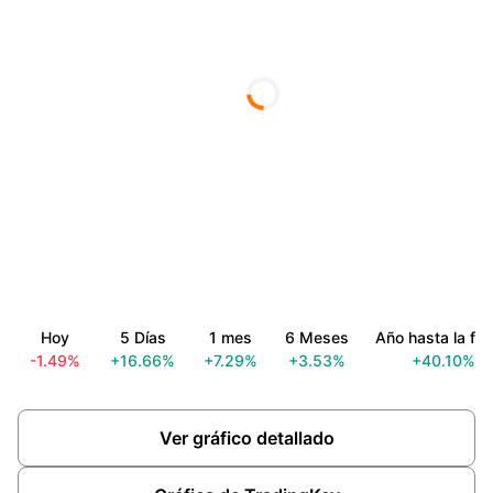
Hoy
5 Días
1 mes
6 Meses
Año hasta la fe
-1.49%
+16.66%
+7.29%
+3.53%
+40.10%
Ver gráfico detallado