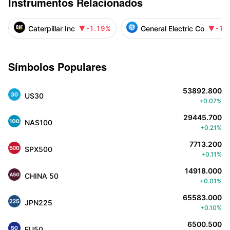
Instrumentos Relacionados
Caterpillar Inc
General Electric Co
-1.19%
-1.


Símbolos Populares
53892.800
US30
+0.07%
29445.700
NAS100
+0.21%
7713.200
SPX500
+0.11%
14918.000
CHINA 50
+0.01%
65583.000
JPN225
+0.10%
6500.500
EU50