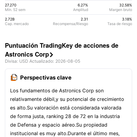
27.270
6.27%
32.58
%
Mín. 52 sem
Amplitud
Margen bruto
2.72B
2.31
3.18
%
Cap. mercado
Recompensa/Riesgo
Tasa de riesgo
Puntuación TradingKey de acciones de
Astronics Corp

Divisa
: USD
Actualizado
:
2026-08-05
Perspectivas clave
Los fundamentos de Astronics Corp son
relativamente débil,y su potencial de crecimiento
es alto.Su valoración está considerada valorada
de forma justa, ranking 28 de 72 en la industria
de Defensa y espacio aéreo.Su propiedad
institucional es muy alto.Durante el último mes,