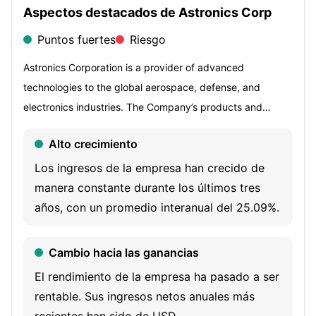
Aspectos destacados de Astronics Corp
Puntos fuertes
Riesgo
Astronics Corporation is a provider of advanced
technologies to the global aerospace, defense, and
electronics industries. The Company’s products and
services include advanced, high-performance electrical
Alto crecimiento
power generation, distribution and seat motion systems,
lighting and safety systems, avionics products, systems
Los ingresos de la empresa han crecido de
and certification, aircraft structures and automated test
manera constante durante los últimos tres
systems. The Company’s segments include Aerospace
años, con un promedio interanual del 25.09%.
and Test Systems. The Aerospace segment designs and
manufactures products for the global aerospace and
Cambio hacia las ganancias
defense industry. The Test Systems segment designs,
El rendimiento de la empresa ha pasado a ser
develops, manufactures and maintains automated test
rentable. Sus ingresos netos anuales más
systems that support the aerospace and defense,