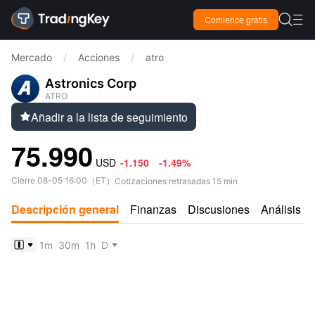

Comience gratis

Mercado
/
Acciones
/
atro
Astronics Corp
ATRO
Añadir a la lista de seguimiento

75.990
USD
-1.150
-1.49%
Cierre
08-05 16:00
（
ET
）
Cotizaciones retrasadas 15 min
Descripción general
Finanzas
Discusiones
Análisis
1m
30m
1h
D