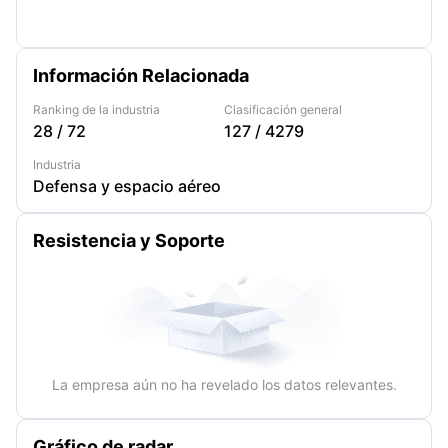
Información Relacionada
Ranking de la industria
Clasificación general
28
/
72
127
/
4279
Industria
Defensa y espacio aéreo
Resistencia y Soporte
La empresa aún no ha revelado los datos relevantes.
Gráfico de radar