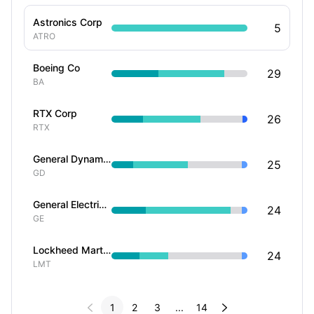
Astronics Corp
5
ATRO
Boeing Co
29
BA
RTX Corp
26
RTX
General Dynamics Corp
25
GD
General Electric Co
24
GE
Lockheed Martin Corp
24
LMT


1
2
3
...
14