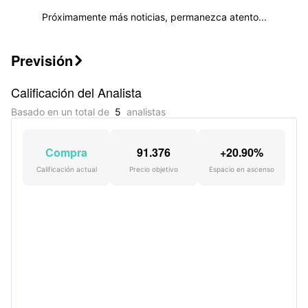
Próximamente más noticias, permanezca atento...
Menor actividad del mercado
Previsión
La empresa está generando menos interés

entre los inversores, con una relación de
Calificación del Analista
rotación de 20 días del %!.(string=-0.07)
Basado en un total de
5
analistas
Compra
91.376
+20.90%
Calificación actual
Precio objetivo
Espacio en ascenso