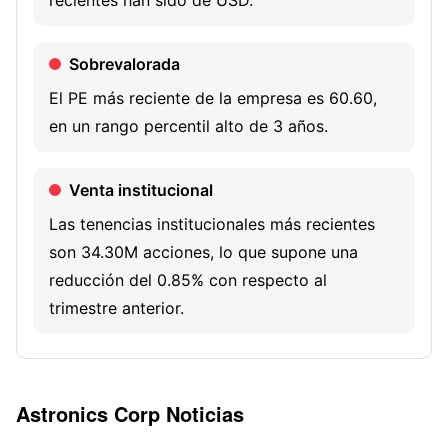
recientes han sido de USD.
communications and mass transit industries as well as
training and simulation devices for both commercial and
Sobrevalorada
military applications. It also offers FAA Organization
Designation Authorization (ODA) services. Its products
El PE más reciente de la empresa es 60.60,
and solutions include emergency systems, lighting
en un rango percentil alto de 3 años.
systems, and seat actuation systems.
Venta institucional
Las tenencias institucionales más recientes
son 34.30M acciones, lo que supone una
reducción del 0.85% con respecto al
trimestre anterior.
En posesión de Private Capital
El inversor estrella Private Capital posee
Astronics Corp
Noticias
253.15K acciones de este valor.