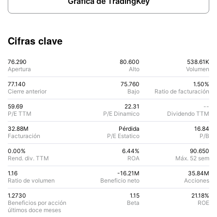
Gráfica de TradingKey
Cifras clave
76.290
80.600
538.61K
Apertura
Alto
Volumen
77.140
75.760
1.50%
Cierre anterior
Bajo
Ratio de facturación
59.69
22.31
--
P/E TTM
P/E Dinamico
Dividendo TTM
32.88M
Pérdida
16.84
Facturación
P/E Estatico
P/B
0.00%
6.44
%
90.650
Rend. div. TTM
ROA
Máx. 52 sem
1.16
-16.21M
35.84M
Ratio de volumen
Beneficio neto
Acciones
1.2730
1.15
21.18
%
Beneficios por acción
Beta
ROE
últimos doce meses