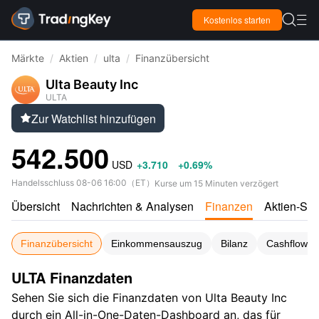

Kostenlos starten

Märkte
/
Aktien
/
ulta
/
Finanzübersicht
Ulta Beauty Inc
ULTA
Zur Watchlist hinzufügen

542.500
USD
+3.710
+0.69%
Handelsschluss
08-06 16:00
（
ET
）
Kurse um 15 Minuten verzögert
Übersicht
Nachrichten & Analysen
Finanzen
Aktien-Sco
Finanzübersicht
Einkommensauszug
Bilanz
Cashflow-S
ULTA Finanzdaten
Sehen Sie sich die Finanzdaten von Ulta Beauty Inc
durch ein All-in-One-Daten-Dashboard an, das für