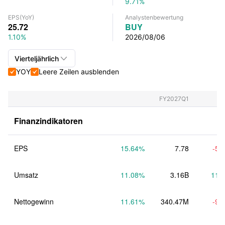
9.71%
EPS
(YoY)
Analystenbewertung
25.72
BUY
1.10%
2026/08/06

Vierteljährlich
YOY
Leere Zeilen ausblenden


Vierteljährlich+Jährlich
Vierteljährlich
FY2027Q1
Jährlich
Finanzindikatoren
EPS
15.64
%
7.78
-5.
Umsatz
11.08
%
3.16B
11.
Nettogewinn
11.61
%
340.47M
-9.