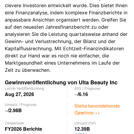
clevere Investoren entwickelt wurde. Dies bietet Ihnen
eine Finanzanalyse, indem komplexe Finanzberichte in
anpassbare Ansichten organisiert werden. Greifen Sie
auf den neuesten Jahresfinanzbericht zu oder
analysieren Sie die Leistung quartalsweise anhand der
Gewinn- und Verlustrechnung, der Bilanz und der
Kapitalflussrechnung. Mit Echtzeit-Finanzindikatoren
direkt zur Hand war es noch nie einfacher, die
Marktgesundheit eines Unternehmens im Laufe der
Zeit zu überwachen.
Gewinnveröffentlichung von Ulta Beauty Inc
Letzte Veröffentlichung
EPS
/
Prognose
Aug 27, 2026
--
/
6.16
Umsatz
/
Prognose
Siehe bevorstehende
--
/
2.98B
Gewinne >>
Zeitperiode
Umsatz
(YoY)
FY2026
Berichte
12.39B