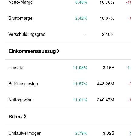
Netto-Marge
0.48
%
10.76%
-18.
Bruttomarge
2.42
%
40.07%
-0.
Verschuldungsgrad
--
2.10%
Einkommensauszug

Umsatz
11.08
%
3.16B
11.
Betriebsgewinn
11.57
%
448.26M
-7.
Nettogewinn
11.61
%
340.47M
-9.
Bilanz

Umlaufvermögen
2.79
%
3.02B
3.