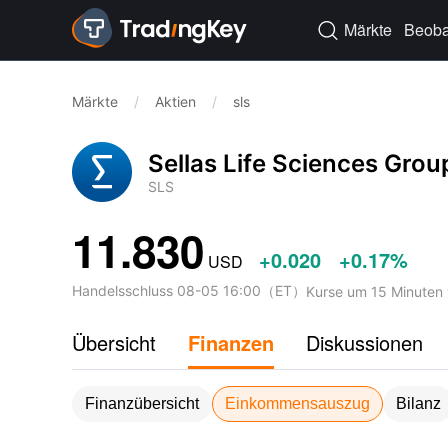
Märkte
Beoba

Märkte
/
Aktien
/
sls
Sellas Life Sciences Grou
SLS
11.830
+0.020
+0.17%
USD
Handelsschluss
08-05 16:00
（
ET
）
Kurse um 15 Minuten 
Übersicht
Finanzen
Diskussionen
Finanzübersicht
Einkommensauszug
Bilanz