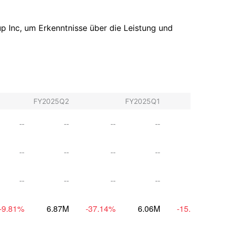
oup Inc, um Erkenntnisse über die Leistung und
FY2025Q2
FY2025Q1
FY
--
--
--
--
--
--
--
--
--
--
--
--
--
--
--
-9.81
%
6.87M
-37.14
%
6.06M
-15.40
%