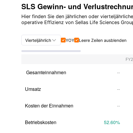
SLS Gewinn- und Verlustrechnu
Hier finden Sie den jährlichen oder vierteljährli
operative Effizienz von Sellas Life Sciences Grou

Vierteljährlich
YOY
Leere Zeilen ausblenden


Vierteljährlich+Jährlich
FY
Vierteljährlich
 Gesamteinnahmen
--
Jährlich
Umsatz
--
Kosten der Einnahmen
--
Betriebskosten
52.60
%