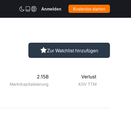



Anmelden
Kostenlos starten

Zur Watchlist hinzufügen
2.15B
Verlust
Marktkapitalisierung
KGV TTM