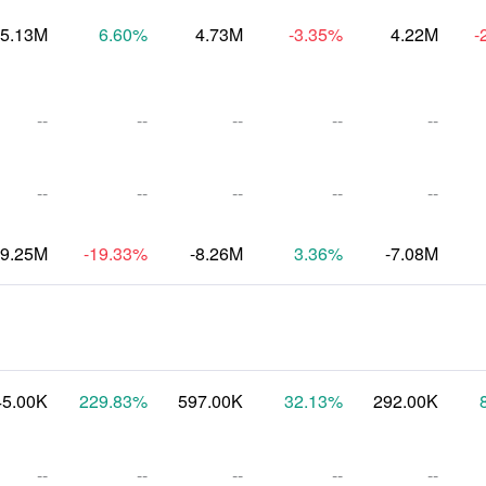
5.13M
6.60
%
4.73M
-3.35
%
4.22M
-
--
--
--
--
--
--
--
--
--
--
-9.25M
-19.33
%
-8.26M
3.36
%
-7.08M
45.00K
229.83
%
597.00K
32.13
%
292.00K
--
--
--
--
--