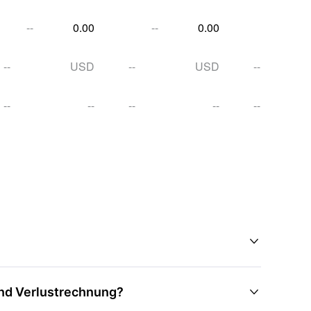
--
0.00
--
0.00
--
--
USD
--
USD
--
--
--
--
--
--

und Verlustrechnung?
