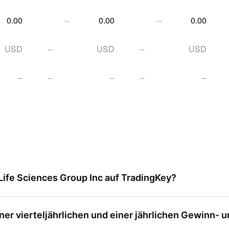
0.00
--
0.00
--
0.00
USD
--
USD
--
USD
--
--
--
--
--
Life Sciences Group Inc auf TradingKey?
er vierteljährlichen und einer jährlichen Gewinn- 