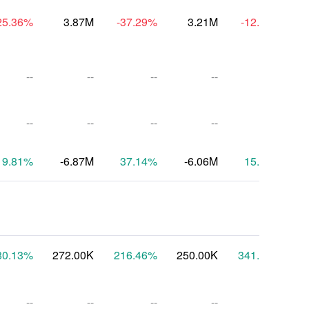
25.36
%
3.87M
-37.29
%
3.21M
-12.95
%
--
--
--
--
--
--
--
--
--
--
9.81
%
-6.87M
37.14
%
-6.06M
15.40
%
80.13
%
272.00K
216.46
%
250.00K
341.46
%
1
--
--
--
--
--