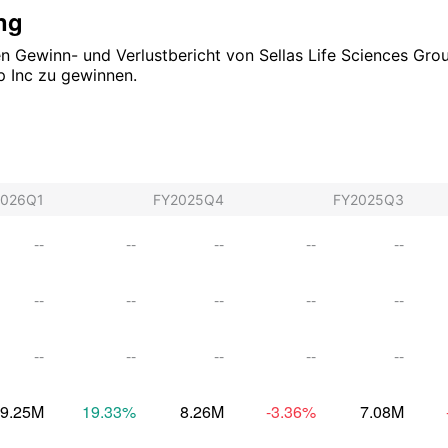
ng
chen Gewinn- und Verlustbericht von Sellas Life Sciences Gr
p Inc zu gewinnen.
2026Q1
FY2025Q4
FY2025Q3
--
--
--
--
--
--
--
--
--
--
--
--
--
--
--
9.25M
19.33
%
8.26M
-3.36
%
7.08M