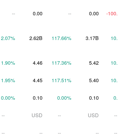
--
0.00
--
0.00
-100.00
%
12.07
%
2.62B
117.66
%
3.17B
10.91
%
11.90
%
4.46
117.36
%
5.42
10.80
%
11.95
%
4.45
117.51
%
5.40
10.84
%
0.00
%
0.10
0.00
%
0.10
0.00
%
--
USD
--
USD
--
--
--
--
--
--