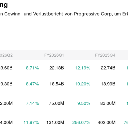
ung
chen Gewinn- und Verlustbericht von Progressive Corp, um E
2026Q2
FY2026Q1
FY2025Q4
23.60B
8.71
%
22.18B
12.19
%
22.74B
19.30B
8.47
%
18.54B
10.20
%
18.99B
2.00M
7.14
%
75.00M
9.50
%
83.00M
4.00M
11.97
%
131.00M
256.07
%
402.00M
7