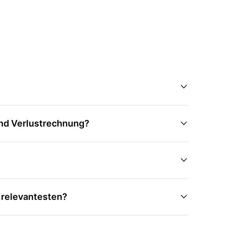

und Verlustrechnung?


 relevantesten?
