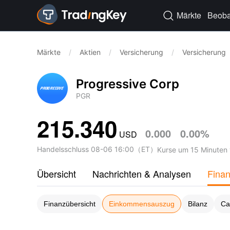
Märkte
Beoba

Märkte
/
Aktien
/
Versicherung
/
Versicherung
Progressive Corp
PGR
215.340
0.000
0.00%
USD
Handelsschluss
08-06 16:00
（
ET
）
Kurse um 15 Minuten 
Übersicht
Nachrichten & Analysen
Fina
Finanzübersicht
Einkommensauszug
Bilanz
Ca