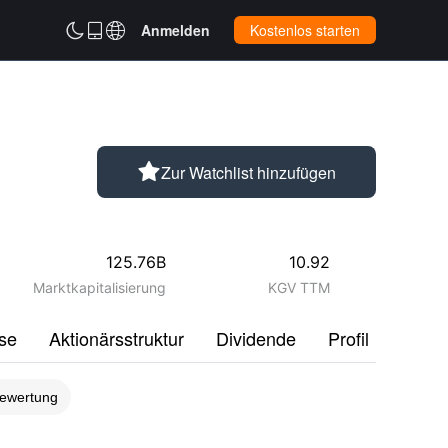



Anmelden
Kostenlos starten

Zur Watchlist hinzufügen
125.76B
10.92
Marktkapitalisierung
KGV TTM
se
Aktionärsstruktur
Dividende
Profil
Disku
bewertung