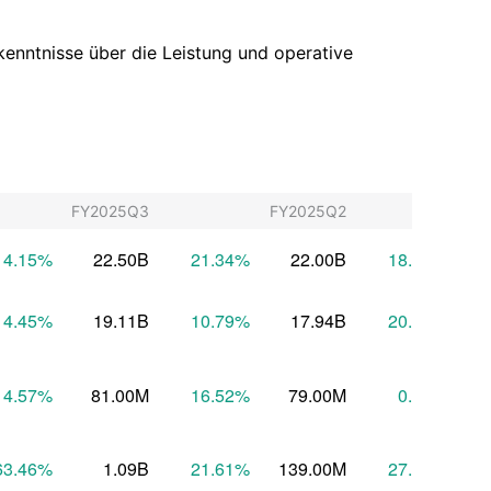
rkenntnisse über die Leistung und operative
FY2025Q3
FY2025Q2
FY
14.15
%
22.50B
21.34
%
22.00B
18.36
%
14.45
%
19.11B
10.79
%
17.94B
20.16
%
14.57
%
81.00M
16.52
%
79.00M
0.43
%
63.46
%
1.09B
21.61
%
139.00M
27.04
%
1