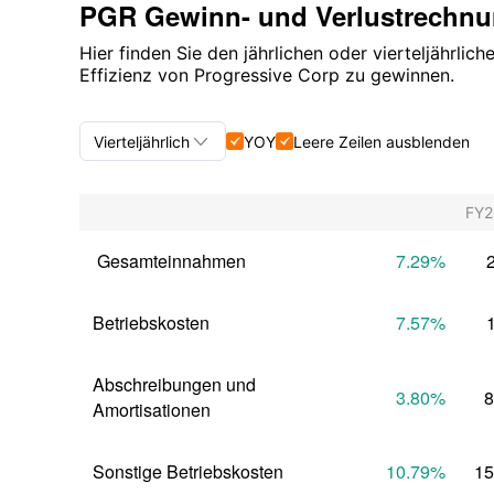
PGR Gewinn- und Verlustrechn
Hier finden Sie den jährlichen oder vierteljährli
Effizienz von Progressive Corp zu gewinnen.

Vierteljährlich
YOY
Leere Zeilen ausblenden


Vierteljährlich+Jährlich
FY
Vierteljährlich
 Gesamteinnahmen
7.29
%
Jährlich
Betriebskosten
7.57
%
Abschreibungen und 
3.80
%
8
Amortisationen
Sonstige Betriebskosten
10.79
%
15