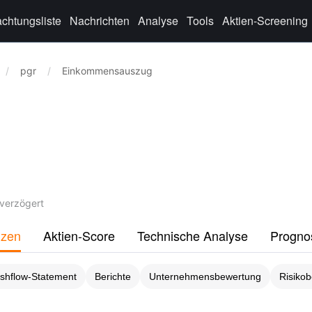
chtungsliste
Nachrichten
Analyse
Tools
Aktien-Screening
/
pgr
/
Einkommensauszug
verzögert
nzen
Aktien-Score
Technische Analyse
Progno
shflow-Statement
Berichte
Unternehmensbewertung
Risiko