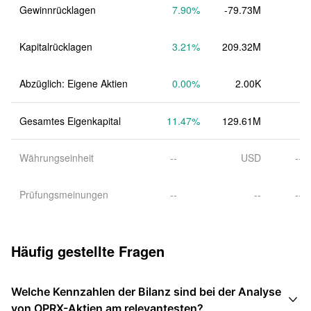
Gewinnrücklagen
7.90
%
-79.73M
Kapitalrücklagen
3.21
%
209.32M
Abzüglich: Eigene Aktien
0.00
%
2.00K
Gesamtes Eigenkapital
11.47
%
129.61M
Währungseinheit
--
USD
--
Prüfungsmeinungen
--
--
--
Häufig gestellte Fragen
Welche Kennzahlen der Bilanz sind bei der Analyse

von OPRX-Aktien am relevantesten?