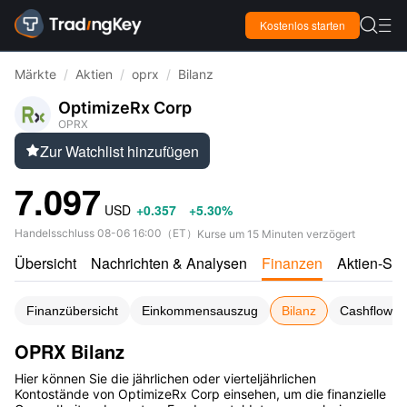

Kostenlos starten

Märkte
/
Aktien
/
oprx
/
Bilanz
OptimizeRx Corp
OPRX
Zur Watchlist hinzufügen

7.097
USD
+0.357
+5.30%
Handelsschluss
08-06 16:00
（
ET
）
Kurse um 15 Minuten verzögert
Übersicht
Nachrichten & Analysen
Finanzen
Aktien-Sco
Finanzübersicht
Einkommensauszug
Bilanz
Cashflow-S
OPRX Bilanz
Hier können Sie die jährlichen oder vierteljährlichen
Kontostände von OptimizeRx Corp einsehen, um die finanzielle