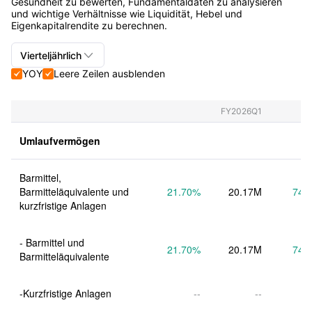
Gesundheit zu bewerten, Fundamentaldaten zu analysieren
und wichtige Verhältnisse wie Liquidität, Hebel und
Eigenkapitalrendite zu berechnen.

Vierteljährlich
YOY
Leere Zeilen ausblenden


Vierteljährlich+Jährlich
Vierteljährlich
FY2026Q1
Jährlich
Umlaufvermögen
Barmittel, 
Barmitteläquivalente und 
21.70
%
20.17M
74.
kurzfristige Anlagen
- Barmittel und 
21.70
%
20.17M
74.
Barmitteläquivalente
-Kurzfristige Anlagen
--
--