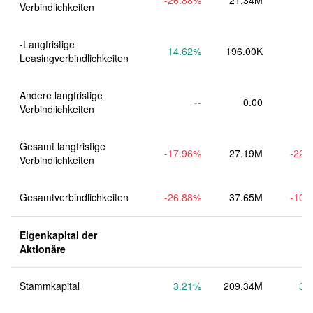
-26.88
%
21.34M
Verbindlichkeiten
-Langfristige 
14.62
%
196.00K
Leasingverbindlichkeiten
Andere langfristige 
--
0.00
Verbindlichkeiten
Gesamt langfristige 
-17.96
%
27.19M
-22.
Verbindlichkeiten
Gesamtverbindlichkeiten
-26.88
%
37.65M
-10.
Eigenkapital der 
Aktionäre
Stammkapital
3.21
%
209.34M
3.