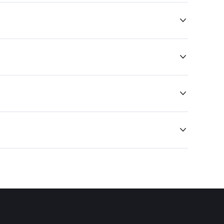



