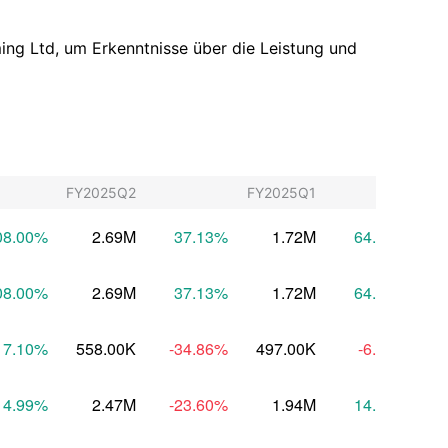
ming Ltd, um Erkenntnisse über die Leistung und
FY2025Q2
FY2025Q1
FY
08.00
%
2.69M
37.13
%
1.72M
64.35
%
08.00
%
2.69M
37.13
%
1.72M
64.35
%
7.10
%
558.00K
-34.86
%
497.00K
-6.10
%
6
14.99
%
2.47M
-23.60
%
1.94M
14.65
%