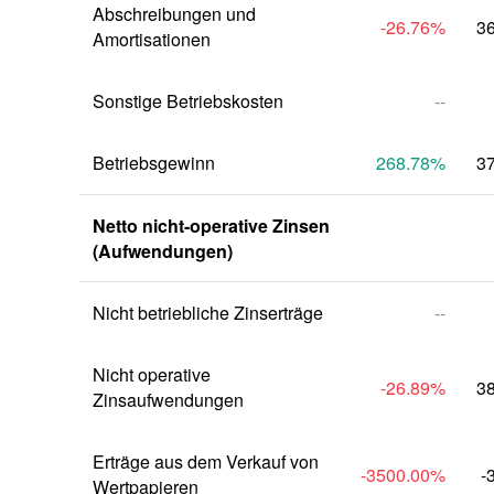
Abschreibungen und 
-26.76
%
3
Amortisationen
Sonstige Betriebskosten
--
Betriebsgewinn
268.78
%
3
Netto nicht-operative Zinsen 
(Aufwendungen)
Nicht betriebliche Zinserträge
--
Nicht operative 
-26.89
%
3
Zinsaufwendungen
Erträge aus dem Verkauf von 
-3500.00
%
-
Wertpapieren