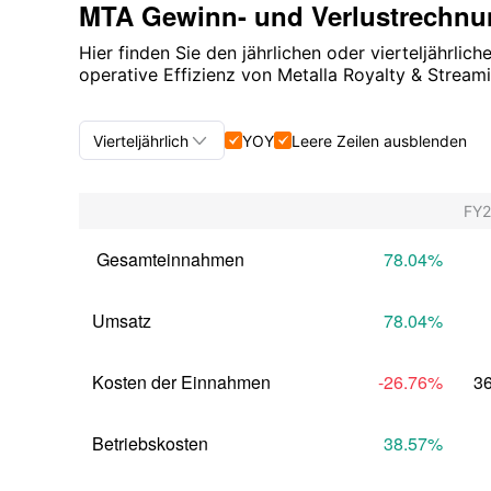
MTA Gewinn- und Verlustrechn
Hier finden Sie den jährlichen oder vierteljährli
operative Effizienz von Metalla Royalty & Stream

Vierteljährlich
YOY
Leere Zeilen ausblenden


Vierteljährlich+Jährlich
FY
Vierteljährlich
 Gesamteinnahmen
78.04
%
Jährlich
Umsatz
78.04
%
Kosten der Einnahmen
-26.76
%
3
Betriebskosten
38.57
%