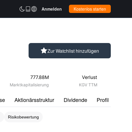



Anmelden
Kostenlos starten

Zur Watchlist hinzufügen
777.88M
Verlust
Marktkapitalisierung
KGV TTM
se
Aktionärsstruktur
Dividende
Profil
Disku
g
Risikobewertung