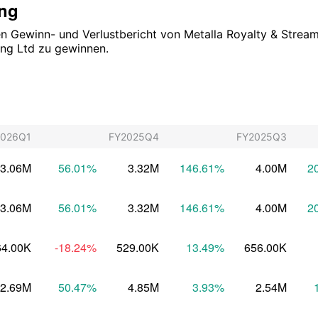
ung
chen Gewinn- und Verlustbericht von Metalla Royalty & Strea
ing Ltd zu gewinnen.
2026Q1
FY2025Q4
FY2025Q3
3.06M
56.01
%
3.32M
146.61
%
4.00M
2
3.06M
56.01
%
3.32M
146.61
%
4.00M
2
64.00K
-18.24
%
529.00K
13.49
%
656.00K
2.69M
50.47
%
4.85M
3.93
%
2.54M