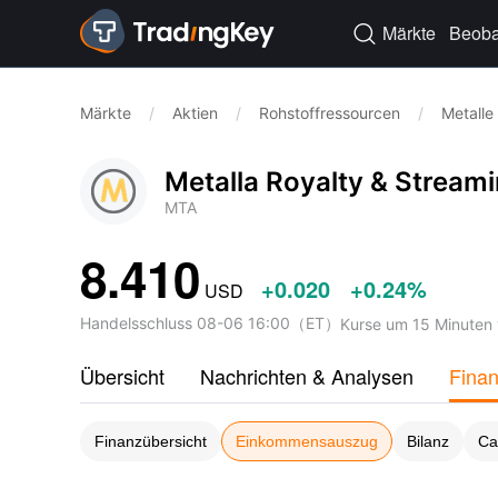
Märkte
Beoba

Märkte
/
Aktien
/
Rohstoffressourcen
/
Metalle
Metalla Royalty & Streami
MTA
8.410
+0.020
+0.24%
USD
Handelsschluss
08-06 16:00
（
ET
）
Kurse um 15 Minuten 
Übersicht
Nachrichten & Analysen
Fina
Finanzübersicht
Einkommensauszug
Bilanz
Ca