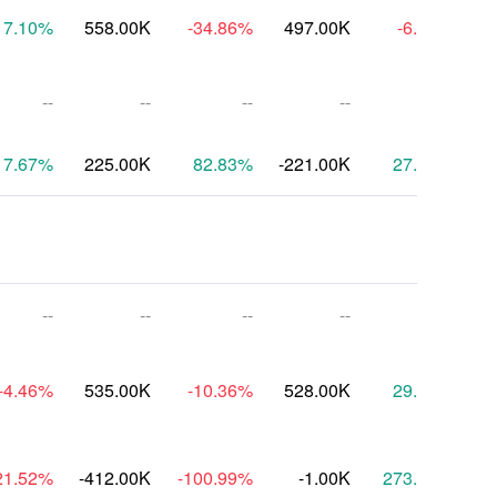
7.10
%
558.00K
-34.86
%
497.00K
-6.10
%
6
--
--
--
--
--
17.67
%
225.00K
82.83
%
-221.00K
27.84
%
--
--
--
--
--
-4.46
%
535.00K
-10.36
%
528.00K
29.52
%
5
21.52
%
-412.00K
-100.99
%
-1.00K
273.91
%
5