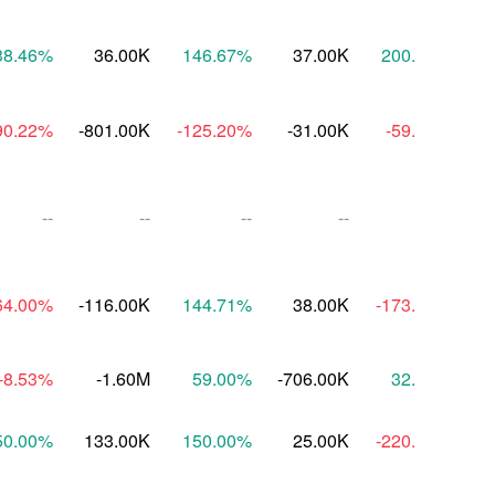
38.46
%
36.00K
146.67
%
37.00K
200.00
%
90.22
%
-801.00K
-125.20
%
-31.00K
-59.92
%
1
--
--
--
--
--
64.00
%
-116.00K
144.71
%
38.00K
-173.80
%
-1
-8.53
%
-1.60M
59.00
%
-706.00K
32.77
%
50.00
%
133.00K
150.00
%
25.00K
-220.88
%
-1