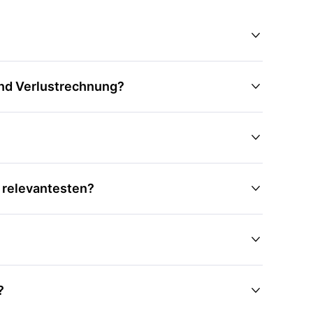

und Verlustrechnung?


 relevantesten?


?
