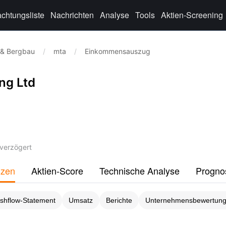
chtungsliste
Nachrichten
Analyse
Tools
Aktien-Screening
 & Bergbau
/
mta
/
Einkommensauszug
ng Ltd
verzögert
nzen
Aktien-Score
Technische Analyse
Progno
shflow-Statement
Umsatz
Berichte
Unternehmensbewertun