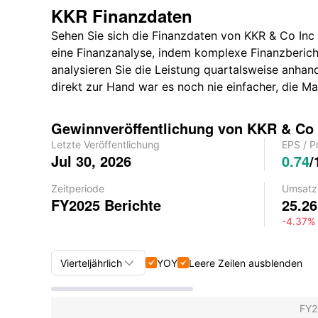
KKR Finanzdaten
Sehen Sie sich die Finanzdaten von KKR & Co Inc 
eine Finanzanalyse, indem komplexe Finanzbericht
analysieren Sie die Leistung quartalsweise anhan
direkt zur Hand war es noch nie einfacher, die 
Gewinnveröffentlichung von KKR & Co 
Letzte Veröffentlichung
EPS
/
P
Jul 30, 2026
0.74
/
Zeitperiode
Umsatz
FY2025
Berichte
25.2
-4.37%

Vierteljährlich
YOY
Leere Zeilen ausblenden


Vierteljährlich+Jährlich
FY