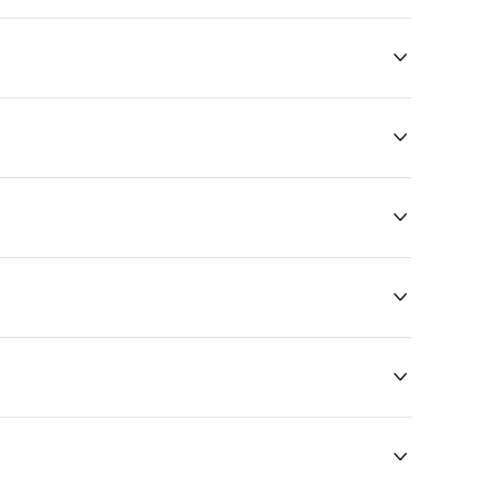





