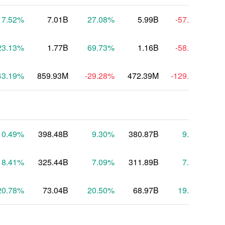
7.52
%
7.01B
27.08
%
5.99B
-57.87
%
23.13
%
1.77B
69.73
%
1.16B
-58.00
%
4
43.19
%
859.93M
-29.28
%
472.39M
-129.23
%
-1
10.49
%
398.48B
9.30
%
380.87B
9.59
%
3
8.41
%
325.44B
7.09
%
311.89B
7.59
%
3
20.78
%
73.04B
20.50
%
68.97B
19.73
%