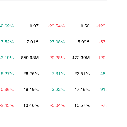
42.62
%
0.97
-29.54
%
0.53
-129.12
%
7.52
%
7.01B
27.08
%
5.99B
-57.87
%
43.19
%
859.93M
-29.28
%
472.39M
-129.23
%
-1
19.27
%
26.26%
7.31
%
22.61%
48.53
%
10.36
%
49.19%
3.22
%
47.15%
91.60
%
-2.43
%
13.46%
-5.04
%
13.57%
-7.23
%