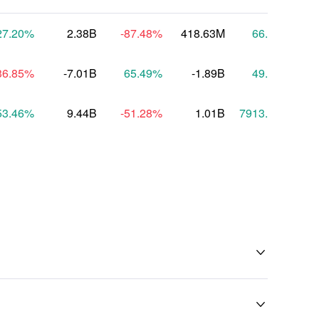
27.20
%
2.38B
-87.48
%
418.63M
66.92
%
36.85
%
-7.01B
65.49
%
-1.89B
49.23
%
53.46
%
9.44B
-51.28
%
1.01B
7913.55
%

