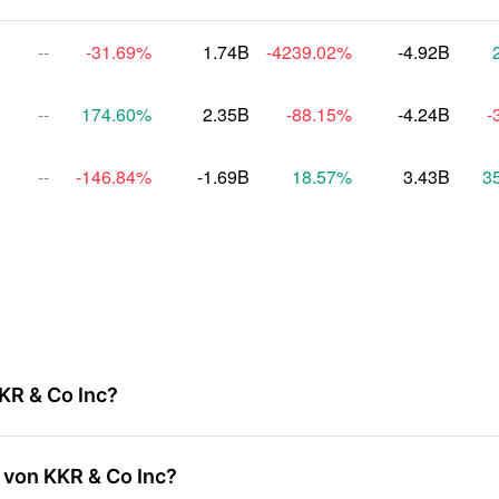
--
-31.69
%
1.74B
-4239.02
%
-4.92B
--
174.60
%
2.35B
-88.15
%
-4.24B
-
--
-146.84
%
-1.69B
18.57
%
3.43B
3
KR & Co Inc?
von KKR & Co Inc?