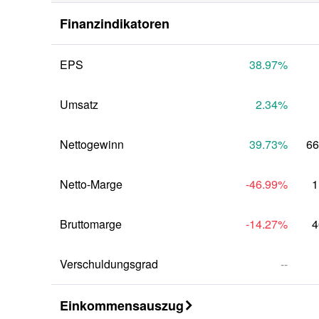
Vierteljährlich
Finanzindikatoren
Jährlich
EPS
38.97
%
Umsatz
2.34
%
Nettogewinn
39.73
%
66
Netto-Marge
-46.99
%
1
Bruttomarge
-14.27
%
4
Verschuldungsgrad
--
Einkommensauszug
