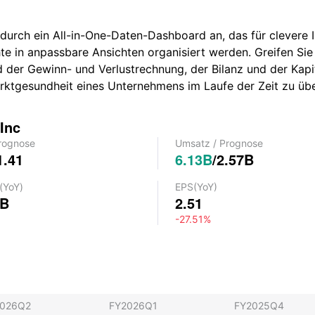
durch ein All-in-One-Daten-Dashboard an, das für clevere I
e in anpassbare Ansichten organisiert werden. Greifen Sie
d der Gewinn- und Verlustrechnung, der Bilanz und der Kapi
Marktgesundheit eines Unternehmens im Laufe der Zeit zu ü
Inc
rognose
Umsatz
/
Prognose
1.41
6.13B
/
2.57B
(YoY)
EPS
(YoY)
6B
2.51
-27.51%
2026Q2
FY2026Q1
FY2025Q4