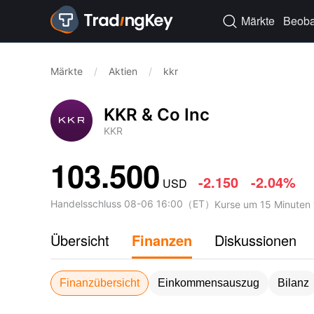
Märkte
Beoba

Märkte
/
Aktien
/
kkr
KKR & Co Inc
KKR
103.500
-2.150
-2.04%
USD
Handelsschluss
08-06 16:00
（
ET
）
Kurse um 15 Minuten 
Übersicht
Finanzen
Diskussionen
Finanzübersicht
Einkommensauszug
Bilanz