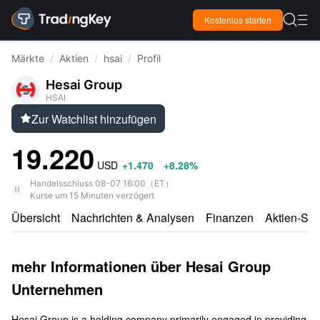

Kostenlos starten

Märkte
/
Aktien
/
hsai
/
Profil
Hesai Group
HSAI
Zur Watchlist hinzufügen

19.220
USD
+1.470
+8.28%
Handelsschluss
08-07 16:00
（
ET
）
Kurse um 15 Minuten verzögert
Übersicht
Nachrichten & Analysen
Finanzen
Aktien-Sco
mehr Informationen über Hesai Group
Unternehmen
Hesai Group is a holding company primarily engaged in providing