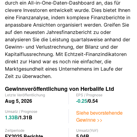
durch ein All-in-One-Daten-Dashboard an, das für
clevere Investoren entwickelt wurde. Dies bietet Ihnen
eine Finanzanalyse, indem komplexe Finanzberichte in
anpassbare Ansichten organisiert werden. Greifen Sie
auf den neuesten Jahresfinanzbericht zu oder
analysieren Sie die Leistung quartalsweise anhand der
Gewinn- und Verlustrechnung, der Bilanz und der
Kapitalflussrechnung. Mit Echtzeit-Finanzindikatoren
direkt zur Hand war es noch nie einfacher, die
Marktgesundheit eines Unternehmens im Laufe der
Zeit zu überwachen.
Gewinnveröffentlichung von Herbalife Ltd
Letzte Veröffentlichung
EPS
/
Prognose
Aug 5, 2026
-0.25
/
0.54
Umsatz
/
Prognose
Siehe bevorstehende
1.33B
/
1.31B
Gewinne >>
Zeitperiode
Umsatz
(YoY)
FY2025
Berichte
5.04B