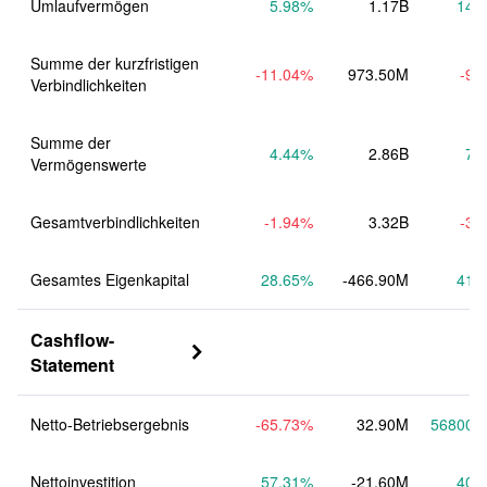
Umlaufvermögen
5.98
%
1.17B
14.
Summe der kurzfristigen 
-11.04
%
973.50M
-9.
Verbindlichkeiten
Summe der 
4.44
%
2.86B
7.
Vermögenswerte
Gesamtverbindlichkeiten
-1.94
%
3.32B
-3.
Gesamtes Eigenkapital
28.65
%
-466.90M
41.
Cashflow-

Statement
Netto-Betriebsergebnis
-65.73
%
32.90M
56800.
Nettoinvestition
57.31
%
-21.60M
40.