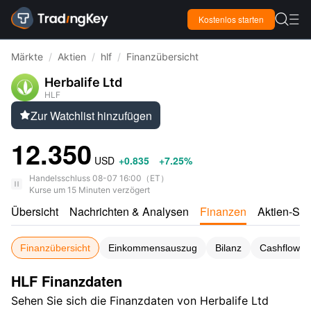

Kostenlos starten

Märkte
/
Aktien
/
hlf
/
Finanzübersicht
Herbalife Ltd
HLF
Zur Watchlist hinzufügen

12.350
USD
+0.835
+7.25%
Handelsschluss
08-07 16:00
（
ET
）
Kurse um 15 Minuten verzögert
Übersicht
Nachrichten & Analysen
Finanzen
Aktien-Sco
Finanzübersicht
Einkommensauszug
Bilanz
Cashflow-S
HLF Finanzdaten
Sehen Sie sich die Finanzdaten von Herbalife Ltd