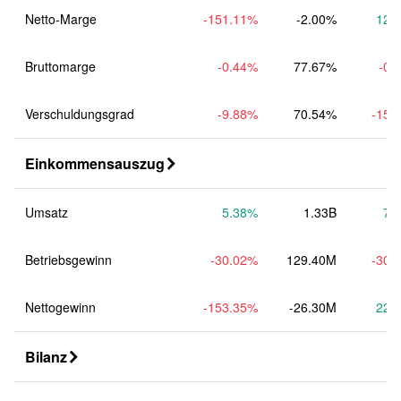
Netto-Marge
-151.11
%
-2.00%
12.
Bruttomarge
-0.44
%
77.67%
-0.
Verschuldungsgrad
-9.88
%
70.54%
-15.
Einkommensauszug

Umsatz
5.38
%
1.33B
7.
Betriebsgewinn
-30.02
%
129.40M
-30.
Nettogewinn
-153.35
%
-26.30M
22.
Bilanz
