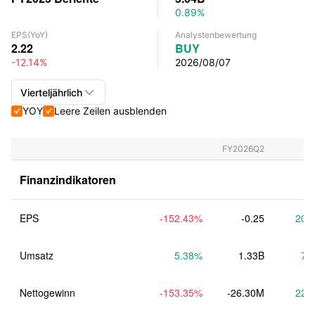
0.89%
EPS
(YoY)
Analystenbewertung
2.22
BUY
-12.14%
2026/08/07

Vierteljährlich
YOY
Leere Zeilen ausblenden


Vierteljährlich+Jährlich
Vierteljährlich
FY2026Q2
Jährlich
Finanzindikatoren
EPS
-152.43
%
-0.25
20.
Umsatz
5.38
%
1.33B
7.
Nettogewinn
-153.35
%
-26.30M
22.