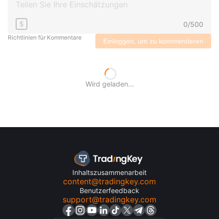
0
/
500
$
Richtlinien für Kommentare
Einloggen, um zu kommentieren
Wird geladen...
Inhaltszusammenarbeit
content@tradingkey.com
Benutzerfeedback
support@tradingkey.com