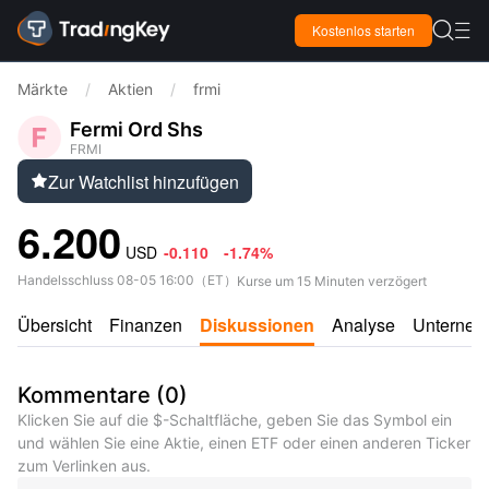

Kostenlos starten

Märkte
/
Aktien
/
frmi
Fermi Ord Shs
FRMI
Zur Watchlist hinzufügen

6.200
USD
-0.110
-1.74%
Handelsschluss
08-05 16:00
（
ET
）
Kurse um 15 Minuten verzögert
Übersicht
Finanzen
Diskussionen
Analyse
Unterne
Kommentare
(
0
)
Klicken Sie auf die $-Schaltfläche, geben Sie das Symbol ein
und wählen Sie eine Aktie, einen ETF oder einen anderen Ticker
zum Verlinken aus.