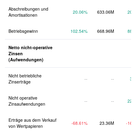
Abschreibungen und 
20.06
%
633.06M
20.
Amortisationen
Betriebsgewinn
102.54
%
668.96M
88.
Netto nicht-operative 
Zinsen 
(Aufwendungen)
Nicht betriebliche 
--
--
3.
Zinserträge
Nicht operative 
--
--
22.
Zinsaufwendungen
Erträge aus dem Verkauf 
-68.61
%
23.36M
-16.
von Wertpapieren