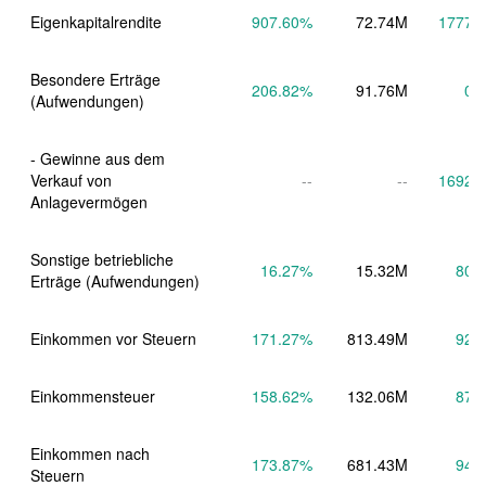
Eigenkapitalrendite
907.60
%
72.74M
1777.
Besondere Erträge 
206.82
%
91.76M
0.
(Aufwendungen)
- Gewinne aus dem 
Verkauf von 
--
--
1692.
Anlagevermögen
Sonstige betriebliche 
16.27
%
15.32M
80.
Erträge (Aufwendungen)
Einkommen vor Steuern
171.27
%
813.49M
92.
Einkommensteuer
158.62
%
132.06M
87.
Einkommen nach 
173.87
%
681.43M
94.
Steuern