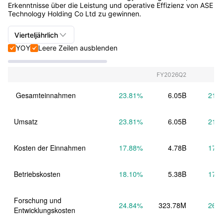
Erkenntnisse über die Leistung und operative Effizienz von ASE
Technology Holding Co Ltd zu gewinnen.

Vierteljährlich
YOY
Leere Zeilen ausblenden


Vierteljährlich+Jährlich
Vierteljährlich
FY2026Q2
Jährlich
 Gesamteinnahmen
23.81
%
6.05B
21.
Umsatz
23.81
%
6.05B
21.
Kosten der Einnahmen
17.88
%
4.78B
17.
Betriebskosten
18.10
%
5.38B
17.
Forschung und 
24.84
%
323.78M
26.
Entwicklungskosten