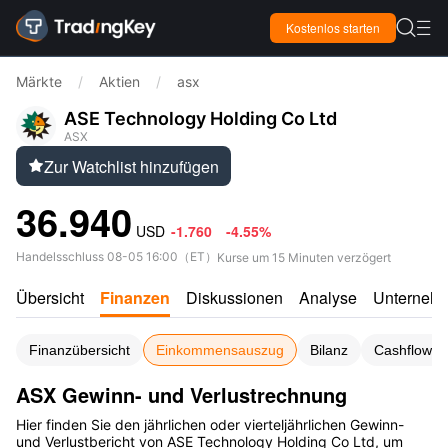

Kostenlos starten

Märkte
/
Aktien
/
asx
ASE Technology Holding Co Ltd
ASX
Zur Watchlist hinzufügen

36.940
USD
-1.760
-4.55%
Handelsschluss
08-05 16:00
（
ET
）
Kurse um 15 Minuten verzögert
Übersicht
Finanzen
Diskussionen
Analyse
Unterneh
Finanzübersicht
Einkommensauszug
Bilanz
Cashflow-S
ASX Gewinn- und Verlustrechnung
Hier finden Sie den jährlichen oder vierteljährlichen Gewinn-
und Verlustbericht von ASE Technology Holding Co Ltd, um