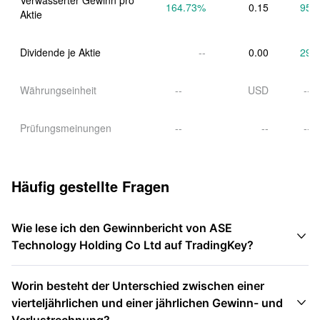
Verwässerter Gewinn pro 
164.73
%
0.15
95.
Aktie
Dividende je Aktie
--
0.00
29.
Währungseinheit
--
USD
--
Prüfungsmeinungen
--
--
--
Häufig gestellte Fragen
Wie lese ich den Gewinnbericht von ASE

Technology Holding Co Ltd auf TradingKey?
Worin besteht der Unterschied zwischen einer

vierteljährlichen und einer jährlichen Gewinn- und