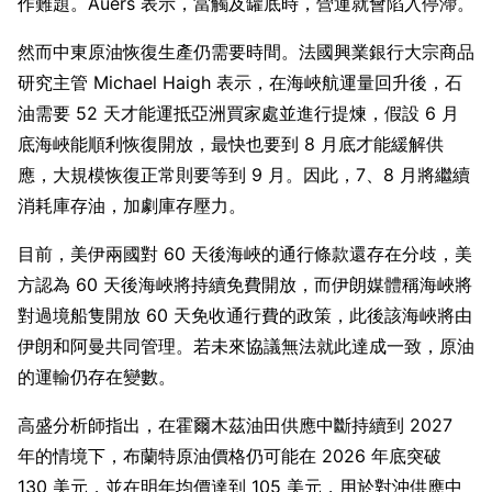
作難題。Auers 表示，當觸及罐底時，營運就會陷入停滯。
然而中東原油恢復生產仍需要時間。法國興業銀行大宗商品
研究主管 Michael Haigh 表示，在海峽航運量回升後，石
油需要 52 天才能運抵亞洲買家處並進行提煉，假設 6 月
底海峽能順利恢復開放，最快也要到 8 月底才能緩解供
應，大規模恢復正常則要等到 9 月。因此，7、8 月將繼續
消耗庫存油，加劇庫存壓力。
目前，美伊兩國對 60 天後海峽的通行條款還存在分歧，美
方認為 60 天後海峽將持續免費開放，而伊朗媒體稱海峽將
對過境船隻開放 60 天免收通行費的政策，此後該海峽將由
伊朗和阿曼共同管理。若未來協議無法就此達成一致，原油
的運輸仍存在變數。
高盛分析師指出，在霍爾木茲油田供應中斷持續到 2027 
年的情境下，布蘭特原油價格仍可能在 2026 年底突破 
130 美元，並在明年均價達到 105 美元，用於對沖供應中