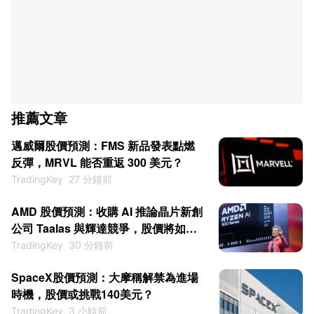
推薦文章
邁威爾股價預測：FMS 新品發表點燃
反彈，MRVL 能否重返 300 美元？
TradingKey
27 分鐘前
AMD 股價預測：收購 AI 推論晶片新創
公司 Taalas 與輝達競爭，股價將如何
變動？
TradingKey
30 分鐘前
SpaceX股價預測：大摩稱解禁為進場
時機，股價或挑戰140美元？
TradingKey
3 小時前