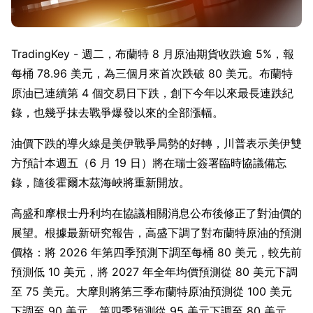
TradingKey - 週二，布蘭特 8 月原油期貨收跌逾 5%，報
每桶 78.96 美元，為三個月來首次跌破 80 美元。布蘭特
原油已連續第 4 個交易日下跌，創下今年以來最長連跌紀
錄，也幾乎抹去戰爭爆發以來的全部漲幅。
油價下跌的導火線是美伊戰爭局勢的好轉，川普表示美伊雙
方預計本週五（6 月 19 日）將在瑞士簽署臨時協議備忘
錄，隨後霍爾木茲海峽將重新開放。
高盛和摩根士丹利均在協議相關消息公布後修正了對油價的
展望。根據最新研究報告，高盛下調了對布蘭特原油的預測
價格：將 2026 年第四季預測下調至每桶 80 美元，較先前
預測低 10 美元，將 2027 年全年均價預測從 80 美元下調
至 75 美元。大摩則將第三季布蘭特原油預測從 100 美元
下調至 90 美元，第四季預測從 95 美元下調至 80 美元。