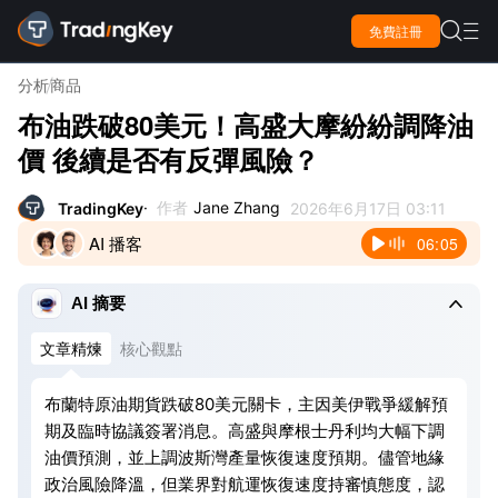

免費註冊

分析
商品
布油跌破80美元！高盛大摩紛紛調降油
價 後續是否有反彈風險？
作者
Jane Zhang
TradingKey
2026年6月17日 03:11
AI 播客
06:05

AI 摘要
文章精煉
核心觀點
布蘭特原油期貨跌破80美元關卡，主因美伊戰爭緩解預
期及臨時協議簽署消息。高盛與摩根士丹利均大幅下調
油價預測，並上調波斯灣產量恢復速度預期。儘管地緣
政治風險降溫，但業界對航運恢復速度持審慎態度，認