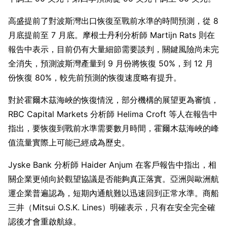
高盛提前了對波斯灣出口恢復至戰前水準的時間預測，從 8 
月底提前至 7 月底。摩根士丹利分析師 Martijn Rats 則在
報告中表示，目前仍有大量細節需要談判，關鍵風險尚未完
全消失，預測波斯灣產量到 9 月份將恢復 50%，到 12 月
份恢復 80%，較先前預測的恢復速度略有提升。
對於霍爾木茲海峽的恢復情況，部分機構的展望更為審慎，
RBC Capital Markets 分析師 Helima Croft 等人在報告中
指出，要恢復到戰前水準需要數月時間，霍爾木茲海峽的峰
值流量實際上可能已經成為歷史。
Jyske Bank 分析師 Haider Anjum 在客戶報告中指出，相
關企業更傾向於觀望協議是否能夠真正落實。亞洲與歐洲航
運企業普遍認為，短期內通航難以迅速回到正常水準。商船
三井（Mitsui O.S.K. Lines）明確表示，只有在安全完全確
認後才會重啟航線。