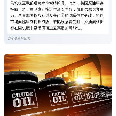
為恢復至戰前運輸水準耗時較長。此外，美國原油庫存
持續下滑，庫欣庫存接近營運臨界值，加劇供應吃緊壓
力。考量海運物流延遲及美伊通航協議仍存分歧，短期
市場面臨庫存耗損風險。若協議落實受阻，原油價格仍
存在因供應中斷溢價而重返高點的可能性。
該摘要由AI生成