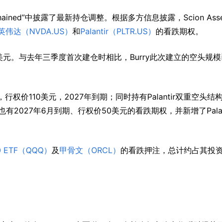
Unchained”中披露了最新持仓调整。根据多方信息披露，Scion Asse
英伟达（NVDA.US）
和
Palantir（PLTR.US）
的看跌期权。
元。与去年三季度首次建仓时相比，Burry此次建立的空头规
权，行权价110美元，2027年到期；同时持有Palantir双重空头结
有2027年6月到期、行权价50美元的看跌期权，并新增了Palant
 ETF（QQQ）
及
甲骨文（ORCL）
的看跌押注，总计约占其投