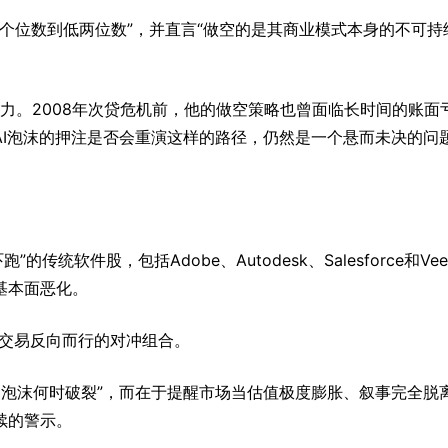
判断是“个位数到低两位数”，并直言“做空的是其商业模式本身的不可持
压力。2008年次贷危机前，他的做空策略也曾面临长时间的账面
AI泡沫的押注是否会重演这样的路径，仍然是一个悬而未决的问
传统软件股，包括Adobe、Autodesk、Salesforce和Veev
非基本面恶化。
市场交易反向而行的对冲组合。
测“AI泡沫何时破裂”，而在于提醒市场当估值极度膨胀、叙事完全脱
续的警示。