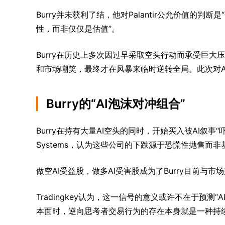
Burry并未获利了结，他对Palantir公允价值的
性，而非仅仅是估值”。
Burry在历史上多次因过早采取空头行动而承受巨大
和市场嘲笑，最终才在风暴来临时逆转全局。此次对
Burry的“AI泡沫对冲组合”
Burry在持有大量AI空头的同时，开始买入被AI叙事“吓跑”的
Systems，认为这些公司的下跌源于恐慌性抛售而
做空AI受益股，做多AI受害股成为了Burry目前与
Tradingkey认为，这一信号的意义或许不在于预
本面时，逆向思考者交易行为的存在本身就是一种持