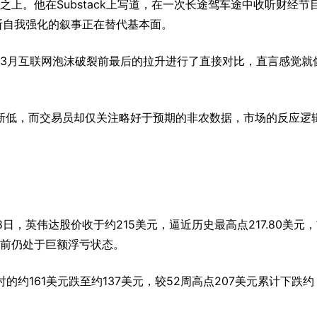
之上。他在Substack上写道，在一次长途驾车途中收听财经节
断自我强化的叙事正在替代基本面。
年3月互联网泡沫破裂前最后的拉升进行了直接对比，直言感觉就
新低，而交易员却仅关注略好于预期的非农数据，市场的反应逻
8日，英伟达股价收于约215美元，逼近历史最高点217.80美元
权目前仍处于巨额浮亏状态。
建仓时的约161美元跌至约137美元，较52周高点207美元累计下跌约