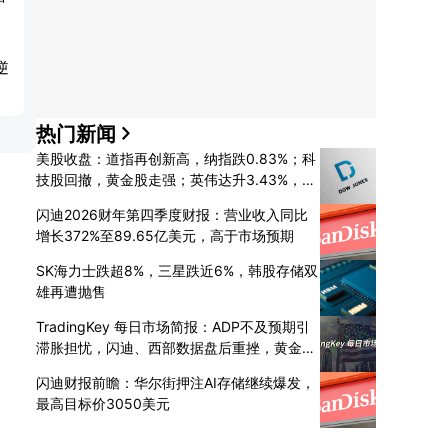
逆
热门新闻
美股收盘：道指再创新高，纳指跌0.83%；科
技股回撤，黄金股走强；英伟达升3.43%，
SpaceX绩后跌13%
闪迪2026财年第四季度财报：营业收入同比
增长372%至89.65亿美元，高于市场预期
SK海力士跌超8%，三星跌近6%，韩股存储双
雄再遭抛售
TradingKey 每日市场简报：ADP不及预期引
滞胀担忧，闪迪、西部数据盘后重挫，黄金收
复4200美元关口
闪迪财报前瞻：华尔街押注AI存储继续爆发，
最高目标价3050美元