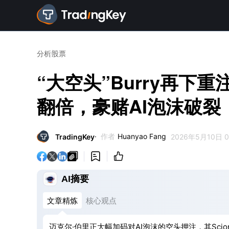
分析
股票
“大空头”Burry再下重
翻倍，豪赌AI泡沫破裂
作者
Huanyao Fang
TradingKey
2026年5月10日 0



AI摘要
文章精炼
核心观点
迈克尔·伯里正大幅加码对AI泡沫的空头押注，其Scion A