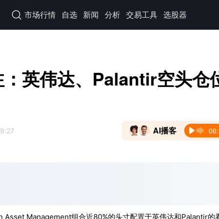
市场行情
自选
新闻
分析
交易工具
选股器

注：英伟达、Palantir空头仓
AI播客
06
9:27
sset Management组合近80%的头寸配置于英伟达和Palantir的