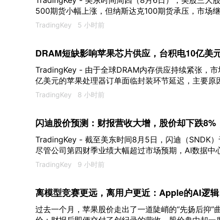
TradingKey - 美东时间周四（8月6日），美股
500期货小幅上涨，但纳斯达克100期货承压，市场
储板块财报后的回调压力。投资者同时等待初请失业
TradingKey
5 小时前
本数据，以判断美国就业和通胀压力的最新变化。
DRAM短缺影响苹果芯片供应，台积电10亿美
TradingKey - 由于全球DRAM内存供应持续紧张
亿美元的苹果处理器订单面临封装环节延迟，主要原
无法按照原计划完成最终封装。这一消息再次凸显AI
TradingKey
8 小时前
导体供应链扩散。
闪迪股价预测：财报营收大增，股价却下跌8%
涨？
TradingKey - 截至美东时间8月5日，闪迪（S
尽管公司第四财季业绩大幅超过市场预期，AI数据中
已经提前交易了AI存储上涨预期，闪迪股价累积涨幅
TradingKey
9 小时前
到部分投资者预期，闪迪股价出现获利回吐，盘后股
离模型竞赛更远，离用户更近：Apple的AI逻辑
过去一个月，苹果股价走出了一道陡峭的“先扬后抑”