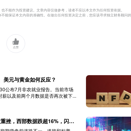
方立场，也不能作为投资建议。文章内容仅做参考，读者不应以本文作为任何投资依据。
ingkey亦不能保证本文内容的准确性。在做出任何投资决定之前，您应该寻求独立财务顾问

点赞
、美元与黄金如何反应？
日8:30公布7月非农就业报告。当前市场
时薪以及前两个月数据是否再次被下
、美元和黄金（XAUUSD）走势。
重挫，西部数据跌超16%，闪迪