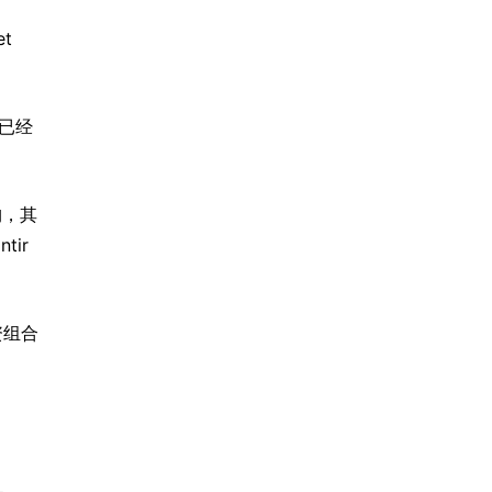
t 
模已经
构，其
ir
资组合