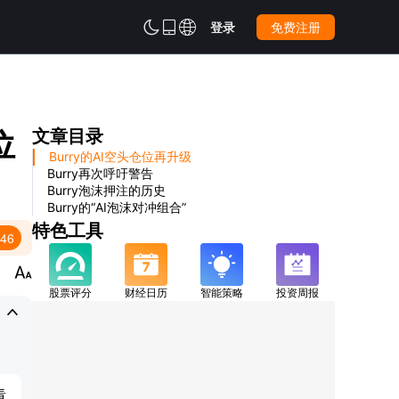



登录
免费注册
位
文章目录
Burry的AI空头仓位再升级
Burry再次呼吁警告
Burry泡沫押注的历史
Burry的“AI泡沫对冲组合”
特色工具
:46

股票评分
财经日历
智能策略
投资周报

看