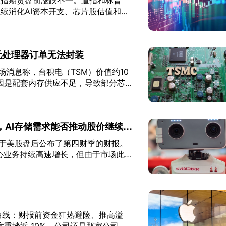
三大股指期货盘前涨跌不一。道指和标普
继续消化AI资本开支、芯片股估值和存
金、二季度非农生产率和单位劳动力成
元处理器订单无法封装
，市场消息称，台积电（TSM）价值约10
因是配套内存供应不足，导致部分芯片
浪潮下存储芯片供需紧张正在向整个半
，AI存储需求能否推动股价继续上
NDK）于美股盘后公布了第四财季的财报。
心业务持续高速增长，但由于市场此前
过高，加上下一季度业绩指引未完全达
价大跌8%。
曲线：财报前资金狂热避险、推高溢