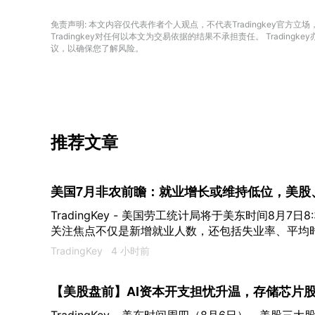
免责声明: 本文内容仅代表作者个人观点，不代表Tradingkey官
Tradingkey对任何以本文为交易依据的结果不承担责任。 Trad
议，以确保您了解风险。
推荐文章
美国7月非农前瞻：就业增长或维持低位，美股
TradingKey - 美国劳工统计局将于美东时间8月7
关注焦点不仅是新增就业人数，还包括失业率、平均
修，这些指标将直接影响美联储9月加息预期以及美股
TradingKey
4 小时前
【美股盘前】AI资本开支担忧升温，存储芯片股
跌超10%