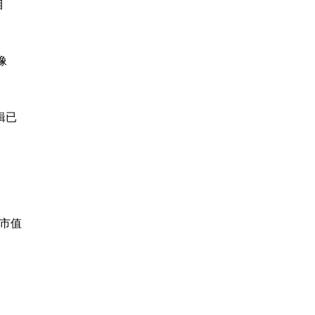
目
像
辑已
，市值