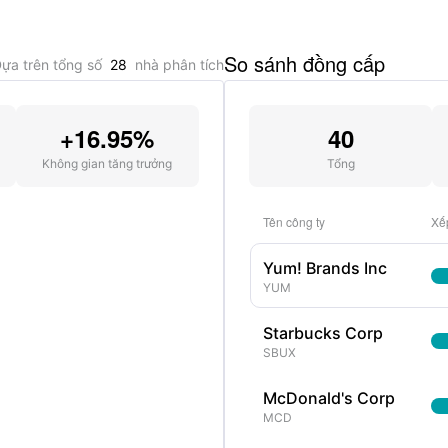
So sánh đồng cấp
ựa trên tổng số
28
nhà phân tích
+16.95%
40
Không gian tăng trưởng
Tổng
Tên công ty
Xế
Yum! Brands Inc
YUM
Starbucks Corp
SBUX
McDonald's Corp
MCD