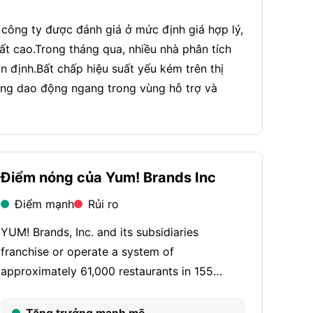
công ty được đánh giá ở mức định giá hợp lý,
ất cao.Trong tháng qua, nhiều nhà phân tích
ổn định.Bất chấp hiệu suất yếu kém trên thị
ang dao động ngang trong vùng hỗ trợ và
Điểm nóng của Yum! Brands Inc
Điểm mạnh
Rủi ro
YUM! Brands, Inc. and its subsidiaries
franchise or operate a system of
approximately 61,000 restaurants in 155
countries and territories under the concepts
of KFC, Taco Bell, Pizza Hut and The Habit