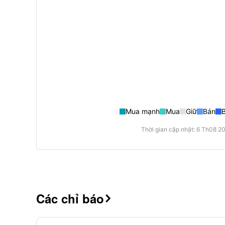
Mua mạnh
Mua
Giữ
Bán
Thời gian cập nhật: 6 Th08 2
Các chỉ báo
