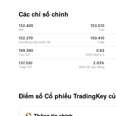
Các chỉ số chính
152.400
153.510
Mở
Cao
152.370
150.410
Giá đóng cửa trước đó
Thấp
169.390
0.83
Cao 52T
Khối lượng %
137.330
2.03%
Thấp 52T
Biên độ dao động
Điểm số Cổ phiếu TradingKey củ
Thông tin chính