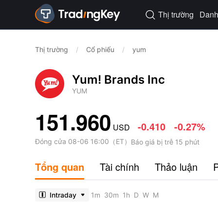
Thị trường
Danh 

Thị trường
/
Cổ phiếu
/
yum
Yum! Brands Inc
YUM
151.960
-0.410
-0.27%
USD
Đóng cửa
08-06 16:00
（
ET
）
Báo giá bị trễ 15 phút
Tổng quan
Tài chính
Thảo luận
P
Intraday
1m
30m
1h
D
W
M