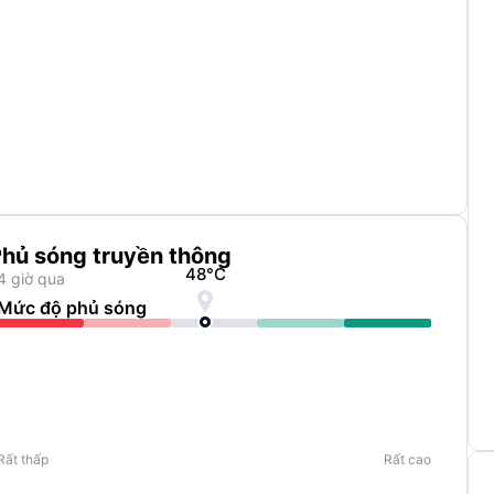
hủ sóng truyền thông
48
°C
4 giờ qua

Mức độ phủ sóng
Rất thấp
Rất cao