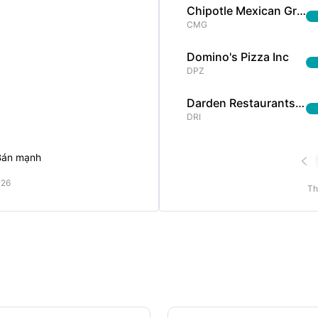
Chipotle Mexican Grill Inc
CMG
Domino's Pizza Inc
DPZ
Darden Restaurants Inc
DRI
Bán mạnh

026
Th