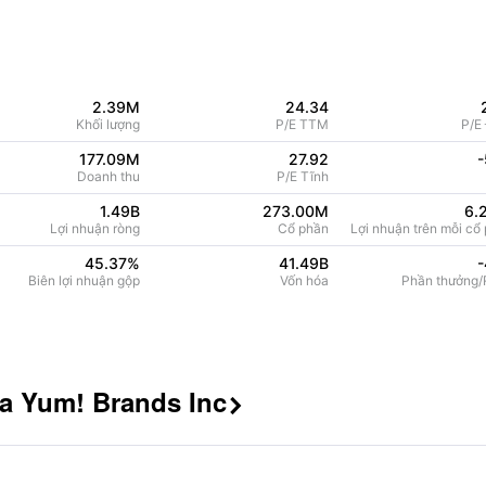
2.39M
24.34
Khối lượng
P/E TTM
P/E
177.09M
27.92
-
Doanh thu
P/E Tĩnh
1.49B
273.00M
6.
Lợi nhuận ròng
Cổ phần
Lợi nhuận trên mỗi cổ 
45.37
%
41.49B
-
Biên lợi nhuận gộp
Vốn hóa
Phần thưởng/R
a Yum! Brands Inc
