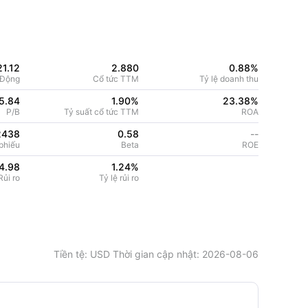
21.12
2.880
0.88%
 Động
Cổ tức TTM
Tỷ lệ doanh thu
5.84
1.90%
23.38
%
P/B
Tỷ suất cổ tức TTM
ROA
2438
0.58
--
phiếu
Beta
ROE
4.98
1.24
%
ủi ro
Tỷ lệ rủi ro
Tiền tệ
: USD
Thời gian cập nhật
:
2026-08-06