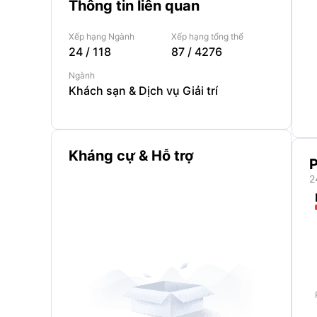
Thông tin liên quan
Xếp hạng Ngành
Xếp hạng tổng thể
24
/
118
87
/
4276
Ngành
Khách sạn & Dịch vụ Giải trí
Kháng cự & Hỗ trợ
P
2