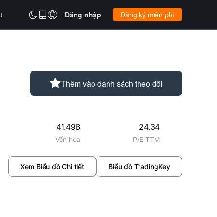
u



Đăng nhập
Đăng ký miễn phí

Thêm vào danh sách theo dõi
41.49B
24.34
Vốn hóa
P/E TTM
Xem Biểu đồ Chi tiết
Biểu đồ TradingKey