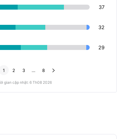
37
32
29

1
2
3
...
8
ời gian cập nhật: 6 Th08 2026