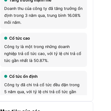
Tăng trưởng mạnh mẽ
Burger Grill. It consists of four operating
Doanh thu của công ty đã tăng trưởng ổn
segments: The KFC Division, which includes
định trong 3 năm qua, trung bình 16.08%
its worldwide operations of the KFC concept;
mỗi năm.
The Taco Bell Division, which includes its
worldwide operations of the Taco Bell
Cổ tức cao
concept; The Pizza Hut Division, which
Công ty là một trong những doanh
includes its worldwide operations of the
nghiệp trả cổ tức cao, với tỷ lệ chi trả cổ
Pizza Hut concept; and The Habit Burger Grill
tức gần nhất là 50.87%.
Division, which includes its worldwide
operations of the Habit Burger Grill concept.
It develops, operates, or franchises a system
Cổ tức ổn định
of both traditional and non-traditional
Công ty đã chi trả cổ tức đều đặn trong
restaurants. KFC restaurants offer fried and
5 năm qua, với tỷ lệ chi trả cổ tức gần
non-fried chicken products. Taco Bell offers
nhất là 50.87%.
Mexican-style food products. Pizza Hut
specializes in the sale of ready-to-eat pizza