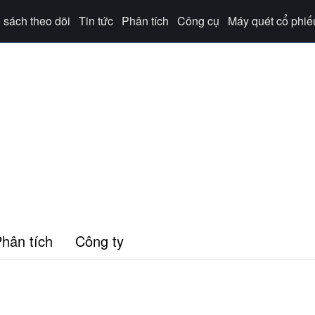
sách theo dõi
Tin tức
Phân tích
Công cụ
Máy quét cổ phiế
hân tích
Công ty