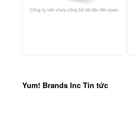
Công ty vẫn chưa công bố dữ liệu liên quan.
Yum! Brands Inc
Tin tức