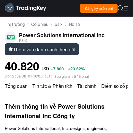

Đăng ký miễn phí

Thị trường
/
Cổ phiếu
/
psix
/
Hồ sơ
Power Solutions International Inc
PSIX
Thêm vào danh sách theo dõi

40.820
USD
+7.800
+23.62%
Đóng cửa
08-07 16:00
（
ET
）
Báo giá bị trễ 15 phút
Tổng quan
Tin tức & Phân tích
Tài chính
Điểm số cổ ph
Thêm thông tin về Power Solutions
International Inc Công ty
Power Solutions International, Inc. designs, engineers,