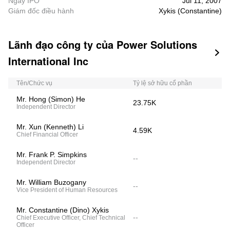
Ngày IPO
Jul 11, 2007
Giám đốc điều hành
Xykis (Constantine)
Lãnh đạo công ty của Power Solutions

International Inc
Tên/Chức vụ
Tỷ lệ sở hữu cổ phần
Mr. Hong (Simon) He
23.75K
Independent Director
Mr. Xun (Kenneth) Li
4.59K
Chief Financial Officer
Mr. Frank P. Simpkins
--
Independent Director
Mr. William Buzogany
--
Vice President of Human Resources
Mr. Constantine (Dino) Xykis
--
Chief Executive Officer, Chief Technical
Officer