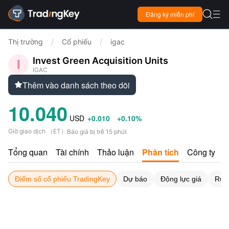

Đăng ký miễn phí

Thị trường
/
Cổ phiếu
/
igac
Invest Green Acquisition Units
IGAC
Thêm vào danh sách theo dõi

10.040
USD
+0.010
+0.10%
Giờ giao dịch
（
ET
）
Báo giá bị trễ 15 phút
Tổng quan
Tài chính
Thảo luận
Phân tích
Công ty
Điểm số cổ phiếu TradingKey
Dự báo
Động lực giá
Rủi 