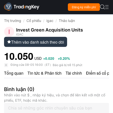

Đăng ký miễn phí

Thị trường
/
Cổ phiếu
/
igac
/
Thảo luận
Invest Green Acquisition Units
IGAC
Thêm vào danh sách theo dõi

10.050
USD
+0.020
+0.20%
Đóng cửa
08-05 16:00
（
ET
）
Báo giá bị trễ 15 phút
Tổng quan
Tin tức & Phân tích
Tài chính
Điểm số cổ ph
Bình luận
(
0
)
Nhấn vào nút $ , nhập ký hiệu, và chọn để liên kết với một cổ
phiếu, ETF, hoặc mã khác.