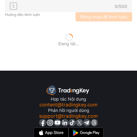
0
/
500
$
Hướng dẫn bình luận
Đăng nhập để bình luận
Đang tải...
Hợp tác Nội dung
content@tradingkey.com
Phản hồi người dùng
support@tradingkey.com