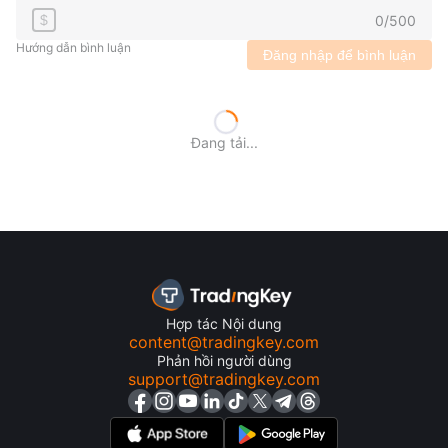
0
/
500
$
Hướng dẫn bình luận
Đăng nhập để bình luận
Đang tải...
Hợp tác Nội dung
content@tradingkey.com
Phản hồi người dùng
support@tradingkey.com