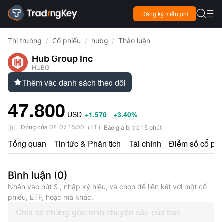

Đăng ký miễn phí

Thị trường
/
Cổ phiếu
/
hubg
/
Thảo luận
Hub Group Inc
HUBG
Thêm vào danh sách theo dõi

47.800
USD
+1.570
+3.40%
Đóng cửa
08-07 16:00
（
ET
）
Báo giá bị trễ 15 phút
Tổng quan
Tin tức & Phân tích
Tài chính
Điểm số cổ ph
Bình luận
(
0
)
Nhấn vào nút $ , nhập ký hiệu, và chọn để liên kết với một cổ
phiếu, ETF, hoặc mã khác.