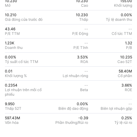
10.230
10.230
155.00
Mở
Cao
Khối lượng
10.210
10.230
0.00%
Giá đóng cửa trước đó
Thấp
Tỷ lệ doanh thu
43.46
--
--
P/E TTM
P/E Động
Cổ tức TTM
1.23K
--
1.32
Doanh thu
P/E Tĩnh
P/B
0.00%
3.53
%
10.235
Tỷ suất cổ tức TTM
ROA
Cao 52T
0.01
--
58.40M
Khối lượng %
Lợi nhuận ròng
Cổ phần
0.2354
--
3.66
%
Lợi nhuận trên mỗi cổ
Beta
ROE
phiếu
9.950
0.00%
--
Thấp 52T
Biên độ dao động
Biên lợi nhuận gộp
597.43M
-0.39
0.25
%
Vốn hóa
Phần thưởng/Rủi ro
Tỷ lệ rủi ro