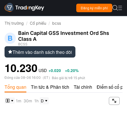

Đăng ký miễn phí

Thị trường
/
Cổ phiếu
/
bcss
Bain Capital GSS Investment Ord Shs
Class A
BCSS
Thêm vào danh sách theo dõi

10.230
USD
+0.020
+0.20%
Đóng cửa
08-06 16:00
（
ET
）
Báo giá bị trễ 15 phút
Tổng quan
Tin tức & Phân tích
Tài chính
Điểm số cổ ph

1m
30m
1h
D