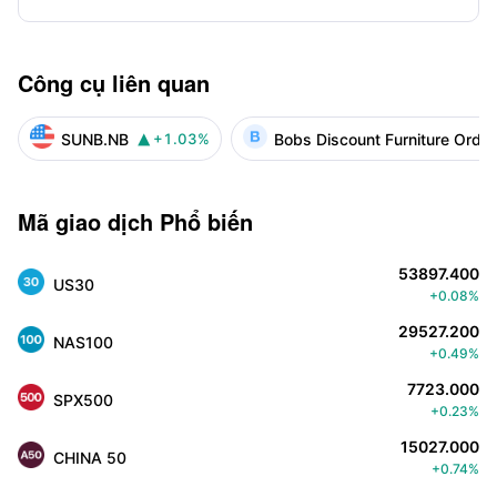
Công cụ liên quan
SUNB.NB
Bobs Discount Furniture Ord 
+1.03%

Mã giao dịch Phổ biến
53897.400
US30
+0.08%
29527.200
NAS100
+0.49%
7723.000
SPX500
+0.23%
15027.000
CHINA 50
+0.74%