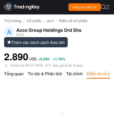

Đăng ký miễn phí

Thị trường
/
Cổ phiếu
/
accl
/
Điểm số cổ phiếu
Acco Group Holdings Ord Shs
ACCL
Thêm vào danh sách theo dõi

2.890
USD
+0.050
+1.76%
Đóng cửa
08-07 16:00
（
ET
）
Báo giá bị trễ 15 phút
Tổng quan
Tin tức & Phân tích
Tài chính
Điểm số cổ ph