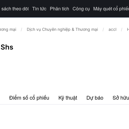
sách theo dõi
Tin tức
Phân tích
Công cụ
Máy quét cổ phiế
ương mại
/
Dịch vụ Chuyên nghiệp & Thương mại
/
accl
/
 Shs
Điểm số cổ phiếu
Kỹ thuật
Dự báo
Sở hữ