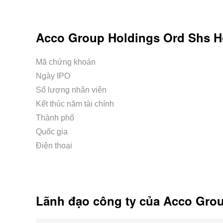
Acco Group Holdings Ord Shs H
Mã chứng khoán
Ngày IPO
Số lượng nhân viên
Kết thúc năm tài chính
Thành phố
Quốc gia
Điện thoại
Lãnh đạo công ty của Acco Gro