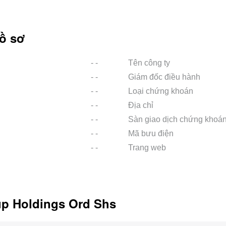
ồ sơ
- -
Tên công ty
- -
Giám đốc điều hành
- -
Loại chứng khoán
- -
Địa chỉ
- -
Sàn giao dịch chứng khoá
- -
Mã bưu điện
- -
Trang web
up Holdings Ord Shs