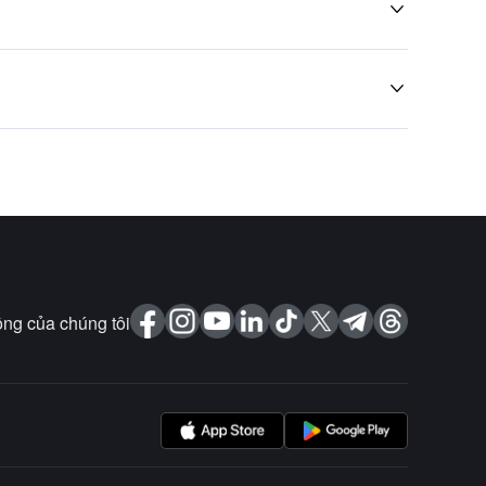


ng của chúng tôi