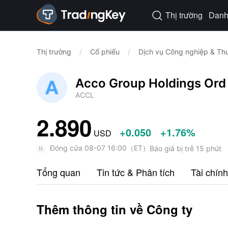
Thị trường
Danh 

Thị trường
/
Cổ phiếu
/
Dịch vụ Công nghiệp & Th
Acco Group Holdings Ord
ACCL
2.890
+0.050
+1.76%
USD
Đóng cửa
08-07 16:00
（
ET
）
Báo giá bị trễ 15 phút
Tổng quan
Tin tức & Phân tích
Tài chính
Thêm thông tin về Công ty