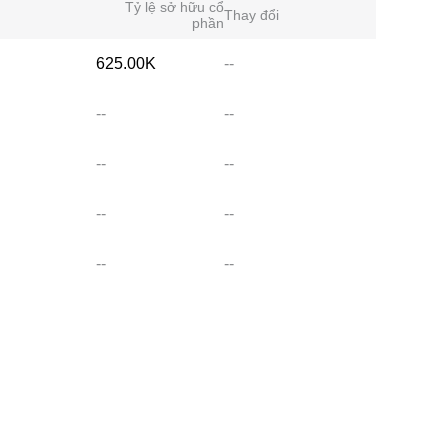
Tỷ lệ sở hữu cổ
Thay đổi
phần
625.00K
--
--
--
--
--
--
--
--
--