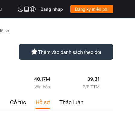
u



Đăng nhập
Đăng ký miễn phí
Hồ sơ

Thêm vào danh sách theo dõi
40.17M
39.31
Vốn hóa
P/E TTM
u
Cổ tức
Hồ sơ
Thảo luận